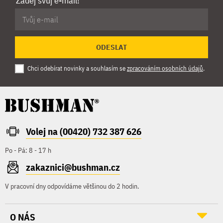
Zadej svůj e-mail!
ODESLAT
Chci odebírat novinky a souhlasím se
zpracováním osobních údajů
.
Volej na (00420) 732 387 626
Po - Pá: 8 - 17 h
zakaznici@bushman.cz
V pracovní dny odpovídáme většinou do 2 hodin.
O NÁS