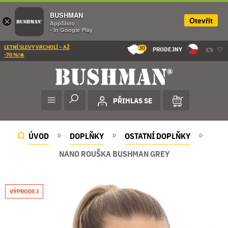
BUSHMAN
Otevřít
×
AppSisto
- In Google Play
LETNÍ SLEVY VRCHOLÍ – AŽ
30
PRODEJNY
CS
-70 %!☀️
PŘIHLAS SE
ÚVOD
DOPLŇKY
OSTATNÍ DOPLŇKY
NANO ROUŠKA BUSHMAN GREY
VÝPRODEJ