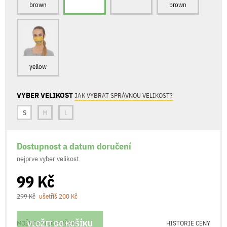
brown
brown
yellow
VYBER VELIKOST
JAK VYBRAT SPRÁVNOU VELIKOST?
S
M
L
Dostupnost a datum doručení
nejprve vyber velikost
99 Kč
299 Kč
ušetříš 200 Kč
VLOŽIT DO KOŠÍKU
MOŽNOSTI DORUČENÍ
HISTORIE CENY