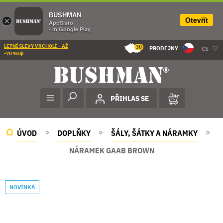
BUSHMAN
Otevřít
×
AppSisto
- In Google Play
LETNÍ SLEVY VRCHOLÍ – AŽ
30
PRODEJNY
CS
-70 %!☀️
PŘIHLAS SE
ÚVOD
DOPLŇKY
ŠÁLY, ŠÁTKY A NÁRAMKY
NÁRAMEK GAAB BROWN
NOVINKA