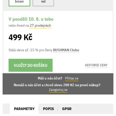
brown
red
V pondělí 10. 8. u tebe
nebo ihned na
27 prodejnách
499 Kč
Stálá sleva až -15 % pro členy
BUSHMAN Clubu
VLOŽIT DO KOŠÍKU
MOŽNOSTI DORUČENÍ
HISTORIE CENY
Máš u nás účet?
Přihlas se
Nemáš u nás účet a chceš slevu 200 Kč na první nákup?
Zaregistruj se
PARAMETRY
POPIS
GPSR