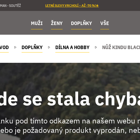
MAN - SOUTĚŽ
LETNÍ SLEVY VRCHOLÍ – AŽ -70 %!☀️
MUŽI
ŽENY
DOPLŇKY
VŠE
VOD
DOPLŇKY
DÍLNA A HOBBY
NŮŽ KINDU BLAC
de se stala chyb
ránku pod tímto odkazem na našem webu 
ebo je požadovaný produkt vyprodán, neb