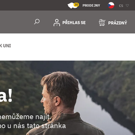
30
PRODEJNY
CS
PŘIHLAS SE
PRÁZDNÝ
K UNI
a!
nemůžeme najít.
o u nás tato stránka