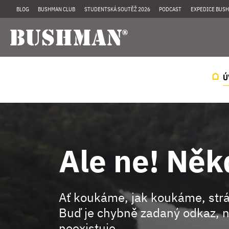
BLOG
BUSHMAN CLUB
STUDENTSKÁ SOUTĚŽ 2026
PODCAST
EXPEDICE BUSH
Ú
Ale ne! Něk
Ať koukáme, jak koukáme, st
Buď je chybně zadaný odkaz, n
neexistuje.