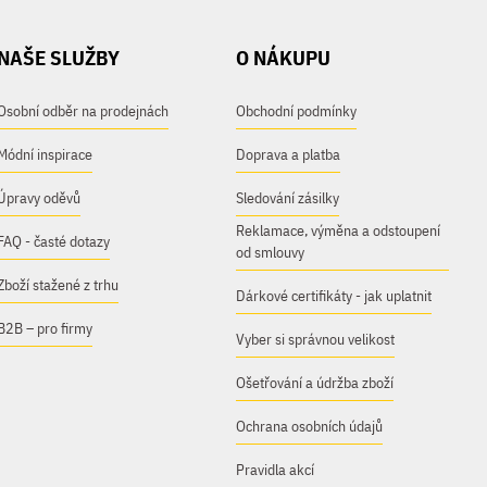
NAŠE SLUŽBY
O NÁKUPU
Osobní odběr na prodejnách
Obchodní podmínky
Módní inspirace
Doprava a platba
Úpravy oděvů
Sledování zásilky
Reklamace, výměna a odstoupení
FAQ - časté dotazy
od smlouvy
Zboží stažené z trhu
Dárkové certifikáty - jak uplatnit
B2B – pro firmy
Vyber si správnou velikost
Ošetřování a údržba zboží
Ochrana osobních údajů
Pravidla akcí