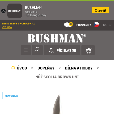
BUSHMAN
Otevřít
×
AppSisto
- In Google Play
LETNÍ SLEVY VRCHOLÍ – AŽ
30
PRODEJNY
CS
-70 %!☀️
PŘIHLAS SE
ÚVOD
DOPLŇKY
DÍLNA A HOBBY
NŮŽ SCOLIA BROWN UNI
NOVINKA