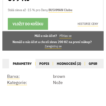
Stálá sleva až -15 % pro členy
BUSHMAN Clubu
VLOŽIT DO KOŠÍKU
MOŽNOSTI DORUČENÍ
HISTORIE CENY
Máš u nás účet?
Přihlas se
Nemáš u nás účet a chceš slevu 200 Kč na první nákup?
Zaregistruj se
PARAMETRY
POPIS
HODNOCENÍ (2)
GPSR
Barva:
brown
Kategorie:
Nože