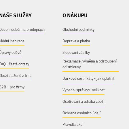
NAŠE SLUŽBY
O NÁKUPU
Osobní odběr na prodejnách
Obchodní podmínky
Módní inspirace
Doprava a platba
Úpravy oděvů
Sledování zásilky
Reklamace, výměna a odstoupení
FAQ - časté dotazy
od smlouvy
Zboží stažené z trhu
Dárkové certifikáty - jak uplatnit
B2B – pro firmy
Vyber si správnou velikost
Ošetřování a údržba zboží
Ochrana osobních údajů
Pravidla akcí