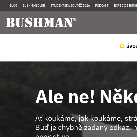
BLOG
BUSHMAN CLUB
STUDENTSKÁ SOUTĚŽ 2026
PODCAST
EXPEDICE BUSH
ÚVO
Ale ne! Něk
Ať koukáme, jak koukáme, st
Buď je chybně zadaný odkaz, n
neexistuje.