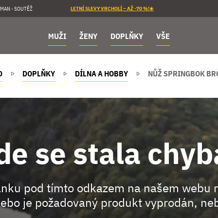
MAN - SOUTĚŽ
LETNÍ SLEVY VRCHOLÍ – AŽ -70 %!☀️
MUŽI
ŽENY
DOPLŇKY
VŠE
D
DOPLŇKY
DÍLNA A HOBBY
NŮŽ SPRINGBOK BR
de se stala chyb
ránku pod tímto odkazem na našem webu 
ebo je požadovaný produkt vyprodán, neb