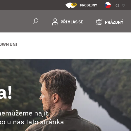
30
PRODEJNY
CS
PŘIHLAS SE
PRÁZDNÝ
OWN UNI
a!
nemůžeme najít.
o u nás tato stránka