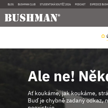
BLOG
BUSHMAN CLUB
STUDENTSKÁ SOUTĚŽ 2026
PODCAST
EXPEDICE BUSH
Ale ne! Něk
Ať koukáme, jak koukáme, st
Buď je chybně zadaný odkaz, n
neexistuje.