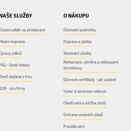
NAŠE SLUŽBY
O NÁKUPU
Osobní odběr na prodejnách
Obchodní podmínky
Módní inspirace
Doprava a platba
Úpravy oděvů
Sledování zásilky
Reklamace, výměna a odstoupení
FAQ - časté dotazy
od smlouvy
Zboží stažené z trhu
Dárkové certifikáty - jak uplatnit
B2B – pro firmy
Vyber si správnou velikost
Ošetřování a údržba zboží
Ochrana osobních údajů
Pravidla akcí