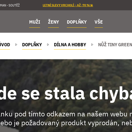
MAN - SOUTĚŽ
LETNÍ SLEVY VRCHOLÍ – AŽ -70 %!☀️
MUŽI
ŽENY
DOPLŇKY
VŠE
ÚVOD
DOPLŇKY
DÍLNA A HOBBY
NŮŽ TINY GREEN
de se stala chyb
ránku pod tímto odkazem na našem webu 
ebo je požadovaný produkt vyprodán, neb