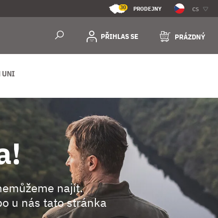
30
PRODEJNY
CS
PŘIHLAS SE
PRÁZDNÝ
 UNI
a!
nemůžeme najít.
o u nás tato stránka