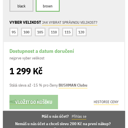
black
brown
VYBER VELIKOST
JAK VYBRAT SPRÁVNOU VELIKOST?
95
100
105
110
115
120
Dostupnost a datum doručení
nejprve vyber velikost
1 299 Kč
Stálá sleva až -15 % pro členy
BUSHMAN Clubu
VLOŽIT DO KOŠÍKU
MOŽNOSTI DORUČENÍ
HISTORIE CENY
Máš u nás účet?
Přihlas se
Nemáš u nás účet a chceš slevu 200 Kč na první nákup?