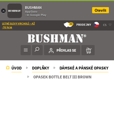
BUSHMAN
Otevřít
×
AppSisto
- In Google Play
LETNÍ SLEVY VRCHOLÍ – AŽ
30
PRODEJNY
CS
-70 %!☀️
PŘIHLAS SE
ÚVOD
DOPLŇKY
DÁMSKÉ A PÁNSKÉ OPASKY
OPASEK BOTTLE BELT III BROWN