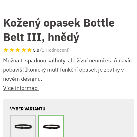
Kožený opasek Bottle
Belt III, hnědý
(
1 Hodnocení
)
5,0
Možná ti spadnou kalhoty, ale žízní neumřeš. A navíc
pobavíš! Ikonický multifunkční opasek je zpátky v
novém designu.
Více informací
VYBER VARIANTU