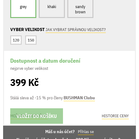
grey
khaki
sandy
brown
VYBER VELIKOST
JAK VYBRAT SPRÁVNOU VELIKOST?
120
150
Dostupnost a datum doručení
nejprve vyber velikost
399 Kč
Stálá sleva až -15 % pro členy
BUSHMAN Clubu
VLOŽIT DO KOŠÍKU
MOŽNOSTI DORUČENÍ
HISTORIE CENY
Máš u nás účet?
Přihlas se