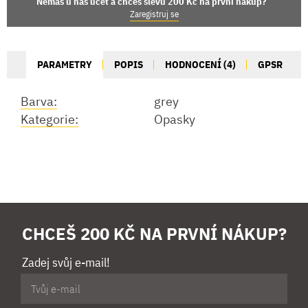
Nemáš u nás účet a chceš slevu 200 Kč na první nákup?
Zaregistruj se
PARAMETRY
POPIS
HODNOCENÍ (4)
GPSR
Barva:
grey
Kategorie:
Opasky
CHCEŠ 200 KČ NA PRVNÍ NÁKUP?
Zadej svůj e-mail!