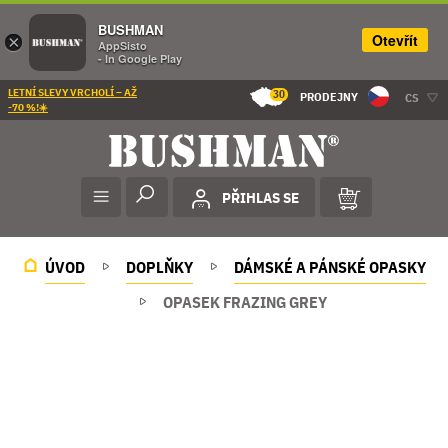
BUSHMAN
Otevřít
×
AppSisto
- In Google Play
LETNÍ SLEVY VRCHOLÍ – AŽ
30
PRODEJNY
CS
-70 %!☀️
PŘIHLAS SE
ÚVOD
DOPLŇKY
DÁMSKÉ A PÁNSKÉ OPASKY
OPASEK FRAZING GREY