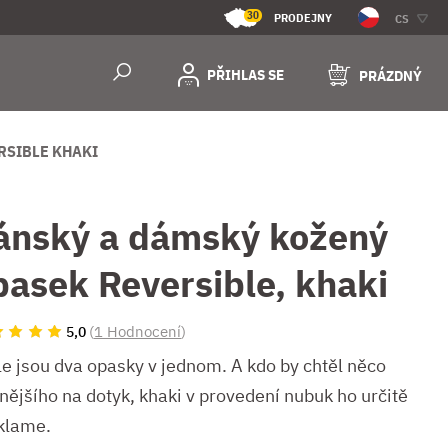
30
PRODEJNY
CS
PŘIHLAS SE
PRÁZDNÝ
RSIBLE KHAKI
ánský a dámský kožený
pasek Reversible, khaki
(
1 Hodnocení
)
5,0
le jsou dva opasky v jednom. A kdo by chtěl něco
nějšího na dotyk, khaki v provedení nubuk ho určitě
klame.