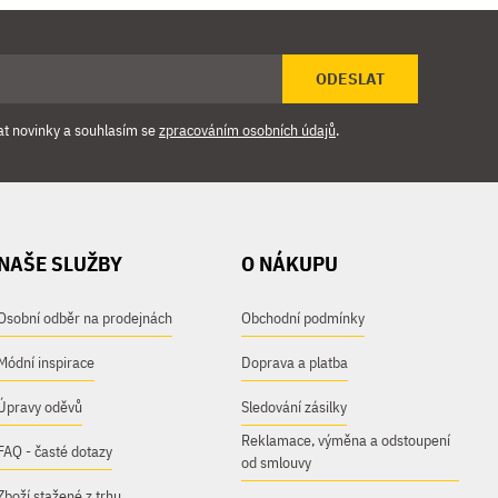
ODESLAT
at novinky a souhlasím se
zpracováním osobních údajů
.
NAŠE SLUŽBY
O NÁKUPU
Osobní odběr na prodejnách
Obchodní podmínky
Módní inspirace
Doprava a platba
Úpravy oděvů
Sledování zásilky
Reklamace, výměna a odstoupení
FAQ - časté dotazy
od smlouvy
Zboží stažené z trhu