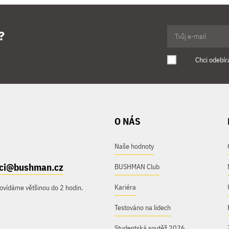
?
Chci odebír
O NÁS
Naše hodnoty
ici@bushman.cz
BUSHMAN Club
Kariéra
ovídáme většinou do 2 hodin.
Testováno na lidech
Studentská soutěž 2026