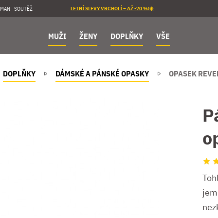
MAN - SOUTĚŽ
LETNÍ SLEVY VRCHOLÍ – AŽ -70 %!☀️
MUŽI
ŽENY
DOPLŇKY
VŠE
DOPLŇKY
DÁMSKÉ A PÁNSKÉ OPASKY
OPASEK REVE
P
o
Toh
jem
nez