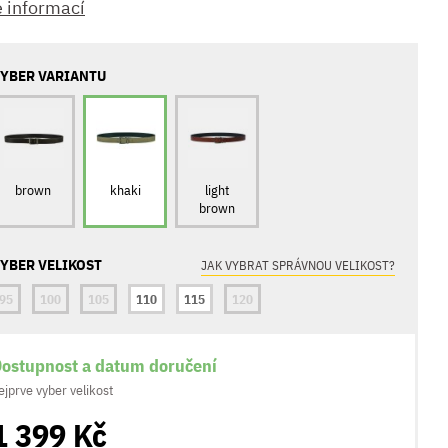
e informací
YBER VARIANTU
brown
khaki
light
brown
YBER VELIKOST
JAK VYBRAT SPRÁVNOU VELIKOST?
95
100
105
110
115
120
ostupnost a datum doručení
ejprve vyber velikost
1 399 Kč