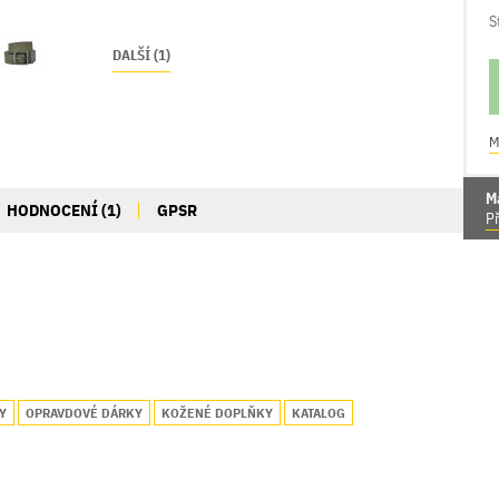
S
DALŠÍ (1)
M
M
HODNOCENÍ (1)
GPSR
Př
Y
OPRAVDOVÉ DÁRKY
KOŽENÉ DOPLŇKY
KATALOG