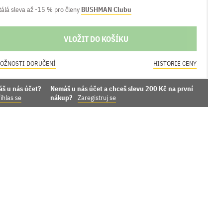
tálá sleva až -15 % pro členy
BUSHMAN Clubu
VLOŽIT DO KOŠÍKU
OŽNOSTI DORUČENÍ
HISTORIE CENY
áš u nás účet?
Nemáš u nás účet a chceš slevu 200 Kč na první
ihlas se
nákup?
Zaregistruj se