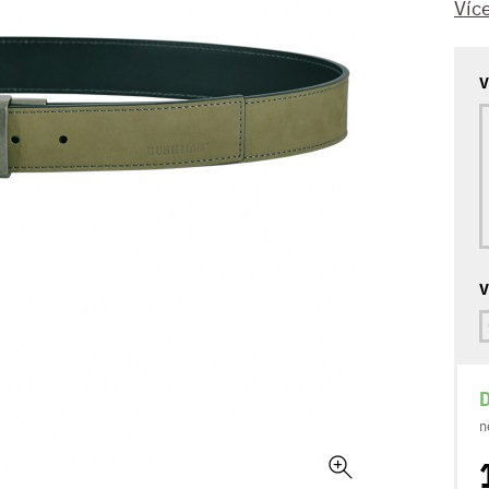
Víc
V
V
D
n