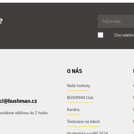
?
Chci odebír
O NÁS
Naše hodnoty
BUSHMAN Club
ici@bushman.cz
Kariéra
ovídáme většinou do 2 hodin.
Testováno na lidech
Studentská soutěž 2026