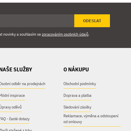
ODESLAT
at novinky a souhlasím se
zpracováním osobních údajů
.
NAŠE SLUŽBY
O NÁKUPU
Osobní odběr na prodejnách
Obchodní podmínky
Módní inspirace
Doprava a platba
Úpravy oděvů
Sledování zásilky
Reklamace, výměna a odstoupení
FAQ - časté dotazy
od smlouvy
Zboží stažené z trhu