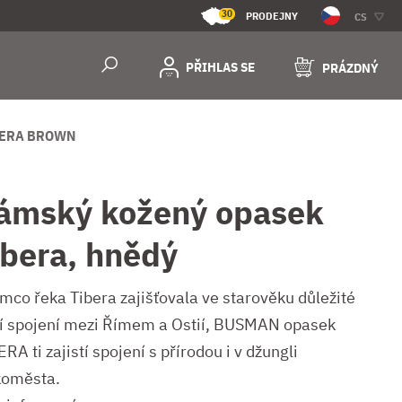
30
PRODEJNY
CS
PŘIHLAS SE
PRÁZDNÝ
BERA BROWN
ámský kožený opasek
ibera, hnědý
ímco řeka Tibera zajišťovala ve starověku důležité
ní spojení mezi Římem a Ostií, BUSMAN opasek
RA ti zajistí spojení s přírodou i v džungli
koměsta.