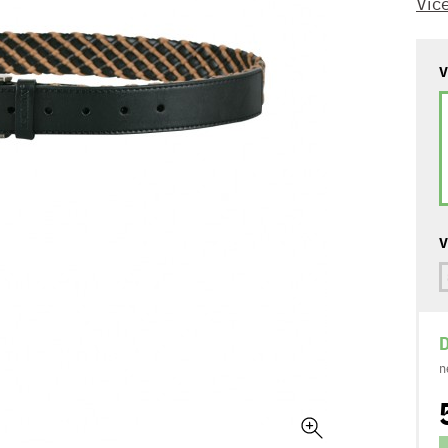
Víc
V
V
D
n