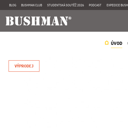
BLOG
BUSHMAN CLUB
STUDENTSKÁ SOUTĚŽ 2026
PODCAST
EXPEDICE BUSH
ÚVOD
VÝPRODEJ