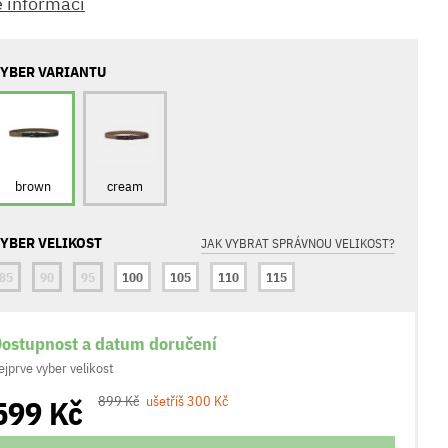
e informací
YBER VARIANTU
brown
cream
YBER VELIKOST
JAK VYBRAT SPRÁVNOU VELIKOST?
85
90
95
100
105
110
115
ostupnost a datum doručení
ejprve vyber velikost
599 Kč
899 Kč
ušetříš 300 Kč