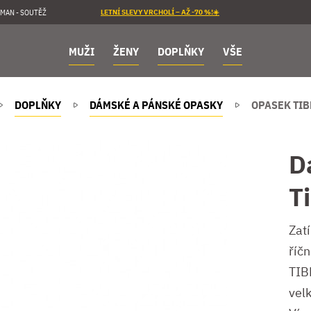
MAN - SOUTĚŽ
LETNÍ SLEVY VRCHOLÍ – AŽ -70 %!☀️
MUŽI
ŽENY
DOPLŇKY
VŠE
DOPLŇKY
DÁMSKÉ A PÁNSKÉ OPASKY
OPASEK TI
D
T
Zat
říč
TIBE
vel