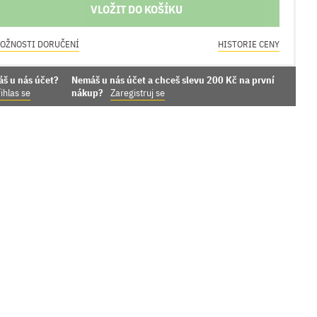
VLOŽIT DO KOŠÍKU
OŽNOSTI DORUČENÍ
HISTORIE CENY
áš u nás účet?
Nemáš u nás účet a chceš slevu 200 Kč na první
ihlas se
nákup?
Zaregistruj se