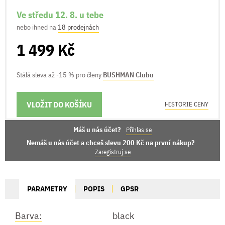
Ve středu 12. 8. u tebe
nebo ihned na
18 prodejnách
1 499 Kč
Stálá sleva až -15 % pro členy
BUSHMAN Clubu
VLOŽIT DO KOŠÍKU
MOŽNOSTI DORUČENÍ
HISTORIE CENY
Máš u nás účet?
Přihlas se
Nemáš u nás účet a chceš slevu 200 Kč na první nákup?
Zaregistruj se
PARAMETRY
POPIS
GPSR
Barva:
black