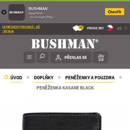
BUSHMAN
Otevřít
×
AppSisto
- In Google Play
LETNÍ SLEVY VRCHOLÍ – AŽ
30
PRODEJNY
CS
-70 %!☀️
PŘIHLAS SE
ÚVOD
DOPLŇKY
PENĚŽENKY A POUZDRA
PENĚŽENKA KASANE BLACK