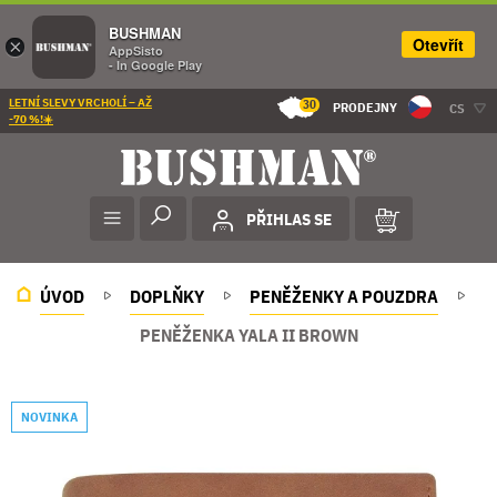
BUSHMAN
Otevřít
×
AppSisto
- In Google Play
LETNÍ SLEVY VRCHOLÍ – AŽ
30
PRODEJNY
CS
-70 %!☀️
PŘIHLAS SE
ÚVOD
DOPLŇKY
PENĚŽENKY A POUZDRA
PENĚŽENKA YALA II BROWN
NOVINKA