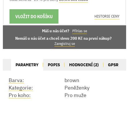
VLOŽIT DO KOŠÍKU
MOŽNOSTI DORUČENÍ
HISTORIE CENY
Máš u nás účet?
Přihlas se
Nemáš u nás účet a chceš slevu 200 Kč na první nákup?
Zaregistruj se
PARAMETRY
POPIS
HODNOCENÍ (2)
GPSR
Barva:
brown
Kategorie:
Peněženky
Pro koho:
Pro muže