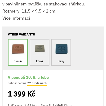
v bavlněném pytlíčku se stahovací šňůrkou.
Rozměry: 11,5 × 9,5 × 2 cm.
Více informací
VYBER VARIANTU
brown
khaki
navy
V pondělí 10. 8. u tebe
nebo ihned na
27 prodejnách
1 399 Kč
Stálá sleva až -15 % pro členy
BUSHMAN Clubu