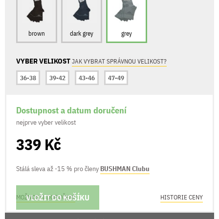
brown
dark grey
grey
VYBER VELIKOST
JAK VYBRAT SPRÁVNOU VELIKOST?
36-38
39-42
43-46
47-49
Dostupnost a datum doručení
nejprve vyber velikost
339 Kč
Stálá sleva až -15 % pro členy
BUSHMAN Clubu
VLOŽIT DO KOŠÍKU
MOŽNOSTI DORUČENÍ
HISTORIE CENY