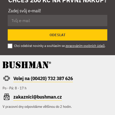
CHCEŠ 200 KČ NA PRVNÍ NÁKUP?
Zadej svůj e-mail!
ODESLAT
Chci odebírat novinky a souhlasím se
zpracováním osobních údajů
.
Volej na (00420) 732 387 626
Po - Pá: 8 - 17 h
zakaznici@bushman.cz
V pracovní dny odpovídáme většinou do 2 hodin.