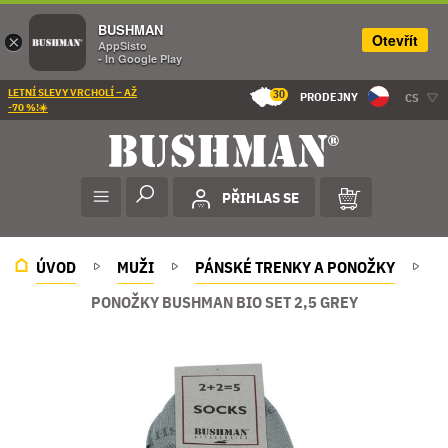
BUSHMAN
Otevřít
×
AppSisto
- In Google Play
LETNÍ SLEVY VRCHOLÍ – AŽ
30
PRODEJNY
CS
-70 %!☀️
PŘIHLAS SE
ÚVOD
MUŽI
PÁNSKÉ TRENKY A PONOŽKY
PONOŽKY BUSHMAN BIO SET 2,5 GREY