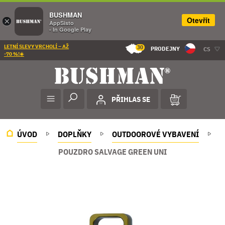
BUSHMAN
Otevřít
×
AppSisto
- In Google Play
LETNÍ SLEVY VRCHOLÍ – AŽ
30
PRODEJNY
CS
-70 %!☀️
PŘIHLAS SE
ÚVOD
DOPLŇKY
OUTDOOROVÉ VYBAVENÍ
POUZDRO SALVAGE GREEN UNI