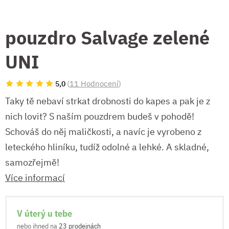
pouzdro Salvage zelené
UNI
(
11 Hodnocení
)
5,0
Taky tě nebaví strkat drobnosti do kapes a pak je z
nich lovit? S naším pouzdrem budeš v pohodě!
Schováš do něj maličkosti, a navíc je vyrobeno z
leteckého hliníku, tudíž odolné a lehké. A skladné,
samozřejmě!
Více informací
V úterý u tebe
nebo ihned na
23 prodejnách