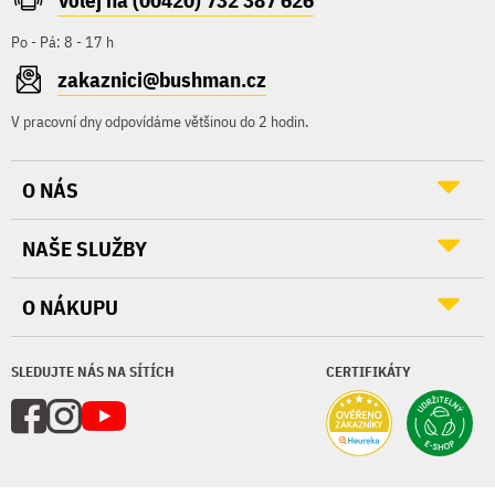
Volej na (00420) 732 387 626
Po - Pá: 8 - 17 h
zakaznici@bushman.cz
V pracovní dny odpovídáme většinou do 2 hodin.
O NÁS
NAŠE SLUŽBY
O NÁKUPU
SLEDUJTE NÁS NA SÍTÍCH
CERTIFIKÁTY