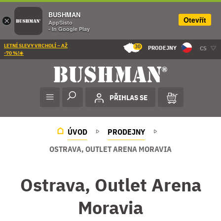
BUSHMAN
Otevřít
×
AppSisto
- In Google Play
LETNÍ SLEVY VRCHOLÍ – AŽ
30
PRODEJNY
CS
-70 %!☀️
PŘIHLAS SE
ÚVOD
PRODEJNY
OSTRAVA, OUTLET ARENA MORAVIA
Ostrava, Outlet Arena
Moravia