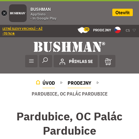
BUSHMAN
Otevřít
×
AppSisto
- In Google Play
LETNÍ SLEVY VRCHOLÍ – AŽ
30
PRODEJNY
CS
-70 %!☀️
PŘIHLAS SE
ÚVOD
PRODEJNY
PARDUBICE, OC PALÁC PARDUBICE
Pardubice, OC Palác
Pardubice