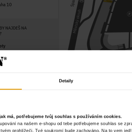
aha 10
BY NAJDEŠ NA
?
oty
Club
Detaily
ZOBRAZIT PODROBNOU MAPU
jak má, potřebujeme tvůj souhlas s používáním cookies.
akupování na našem e-shopu od tebe potřebujeme souhlas se zp
?
e tvém prohlížeči. Tvé soukromí bude zachováno. Na to vem jed!