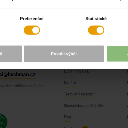
Chci odebír
Preferenční
Statistické
O NÁS
M
Povolit výběr
Naše hodnoty
BUSHMAN Club
ici@bushman.cz
Kariéra
ovídáme většinou do 2 hodin.
Testováno na lidech
Studentská soutěž 2026
Blog