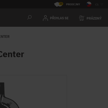
30
PRODEJNY
CS
PŘIHLAS SE
PRÁZDNÝ
ENTER
Center