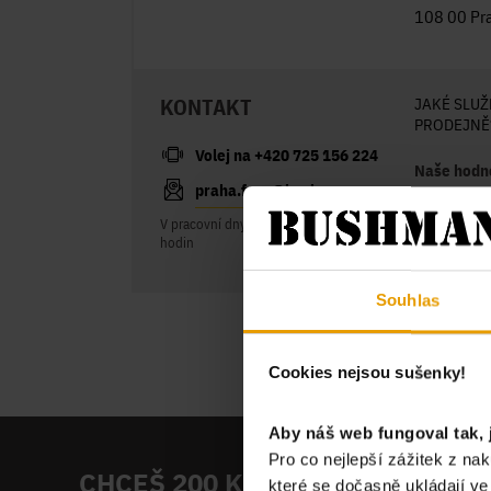
108 00 Pr
KONTAKT
JAKÉ SLUŽ
PRODEJNĚ
Volej na +420 725 156 224
Naše hodn
praha.faoc@bushman.cz
BUSHMAN 
V pracovní dny odpovídáme většinou do 2
hodin
Souhlas
Cookies nejsou sušenky!
Aby náš web fungoval tak, 
Pro co nejlepší zážitek z n
CHCEŠ 200 KČ NA PRVNÍ NÁKUP
které se dočasně ukládají v