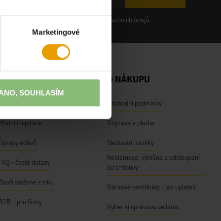
at novinky a souhlasím se
zpracováním osobních údajů
.
Marketingové
NAŠE SLUŽBY
O NÁKUPU
ANO, SOUHLASÍM
Osobní odběr na prodejnách
Obchodní podmínky
Módní inspirace
Doprava a platba
Úpravy oděvů
Sledování zásilky
Reklamace, výměna a odstoupení
FAQ - časté dotazy
od smlouvy
Zboží stažené z trhu
Dárkové certifikáty - jak uplatnit
B2B – pro firmy
Vyber si správnou velikost