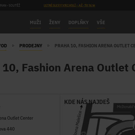
MAN - SOUTĚŽ
LETNÍ SLEVY VRCHOLÍ – AŽ -70 %!☀️
MUŽI
ŽENY
DOPLŇKY
VŠE
VOD
PRODEJNY
PRAHA 10, FASHION ARENA OUTLET C
 10, Fashion Arena Outlet 
KDE NÁS NAJDEŠ
A
ena Outlet Center
ova 440