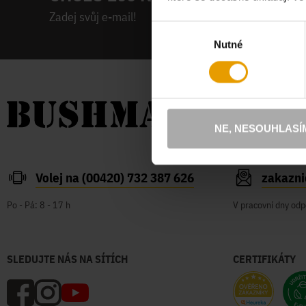
Zadej svůj e-mail!
Výběr
Nutné
souhlasu
NE, NESOUHLASÍ
Volej na (00420) 732 387 626
zakazn
Po - Pá: 8 - 17 h
V pracovní dny odp
SLEDUJTE NÁS NA SÍTÍCH
CERTIFIKÁTY