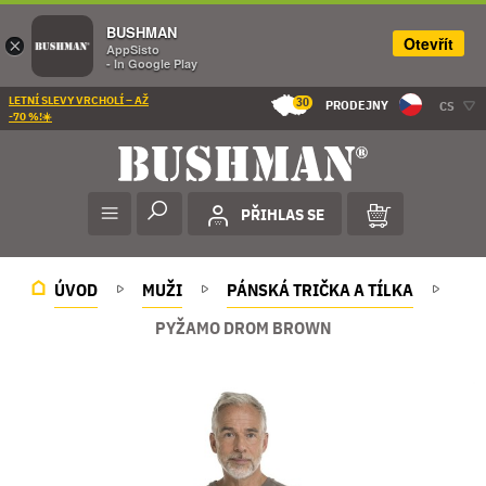
BUSHMAN
Otevřít
×
AppSisto
- In Google Play
LETNÍ SLEVY VRCHOLÍ – AŽ
30
PRODEJNY
CS
-70 %!☀️
PŘIHLAS SE
ÚVOD
MUŽI
PÁNSKÁ TRIČKA A TÍLKA
PYŽAMO DROM BROWN