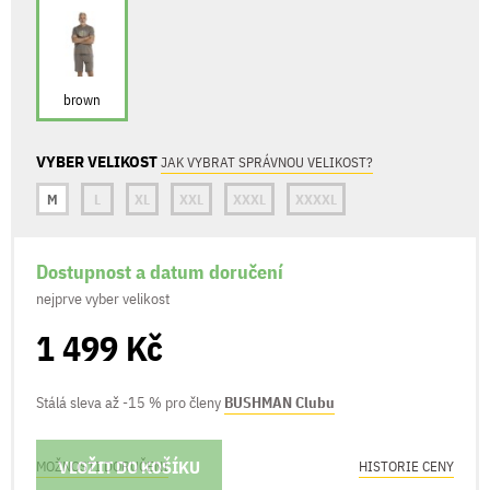
brown
VYBER VELIKOST
JAK VYBRAT SPRÁVNOU VELIKOST?
M
L
XL
XXL
XXXL
XXXXL
Dostupnost a datum doručení
nejprve vyber velikost
1 499 Kč
Stálá sleva až -15 % pro členy
BUSHMAN Clubu
VLOŽIT DO KOŠÍKU
MOŽNOSTI DORUČENÍ
HISTORIE CENY