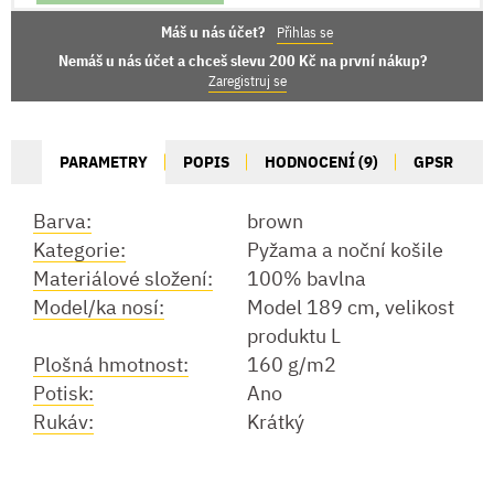
Máš u nás účet?
Přihlas se
Nemáš u nás účet a chceš slevu 200 Kč na první nákup?
Zaregistruj se
PARAMETRY
POPIS
HODNOCENÍ (9)
GPSR
Barva:
brown
Kategorie:
Pyžama a noční košile
Materiálové složení:
100% bavlna
Model/ka nosí:
Model 189 cm, velikost
produktu L
Plošná hmotnost:
160 g/m2
Potisk:
Ano
Rukáv:
Krátký