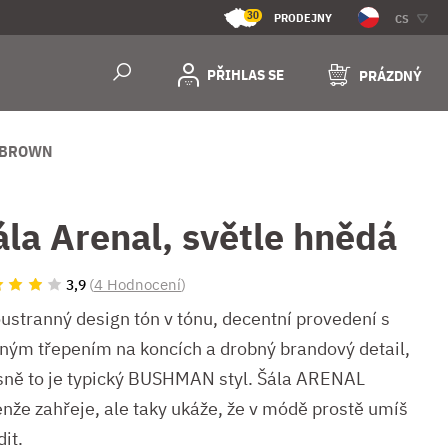
30
PRODEJNY
CS
PŘIHLAS SE
PRÁZDNÝ
 BROWN
ála Arenal, světle hnědá
(
4 Hodnocení
)
3,9
ustranný design tón v tónu, decentní provedení s
ným třepením na koncích a drobný brandový detail,
sně to je typický BUSHMAN styl. Šála ARENAL
enže zahřeje, ale taky ukáže, že v módě prostě umíš
it.