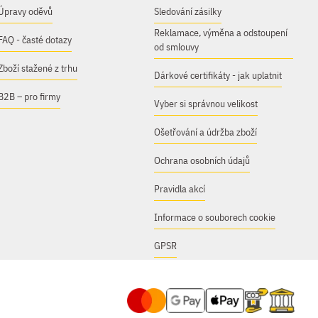
Úpravy oděvů
Sledování zásilky
Reklamace, výměna a odstoupení
FAQ - časté dotazy
od smlouvy
Zboží stažené z trhu
Dárkové certifikáty - jak uplatnit
B2B – pro firmy
Vyber si správnou velikost
Ošetřování a údržba zboží
Ochrana osobních údajů
Pravidla akcí
Informace o souborech cookie
GPSR