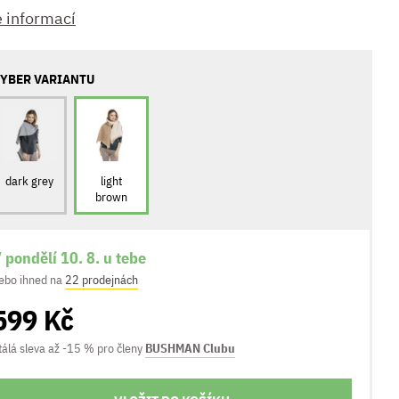
e informací
YBER VARIANTU
dark grey
light
brown
 pondělí 10. 8. u tebe
ebo ihned na
22 prodejnách
599 Kč
tálá sleva až -15 % pro členy
BUSHMAN Clubu