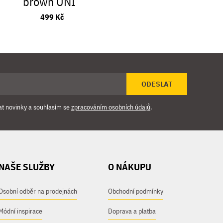
brown UNI
499 Kč
ODESLAT
at novinky a souhlasím se
zpracováním osobních údajů
.
NAŠE SLUŽBY
O NÁKUPU
Osobní odběr na prodejnách
Obchodní podmínky
Módní inspirace
Doprava a platba