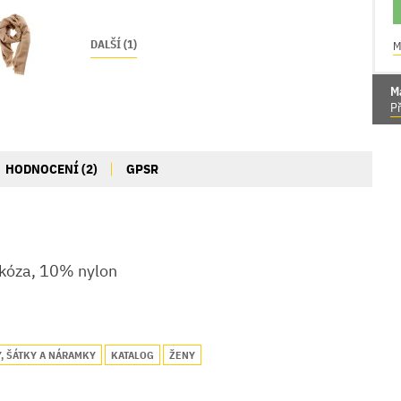
DALŠÍ (1)
M
M
Př
HODNOCENÍ (2)
GPSR
kóza, 10% nylon
Y, ŠÁTKY A NÁRAMKY
KATALOG
ŽENY