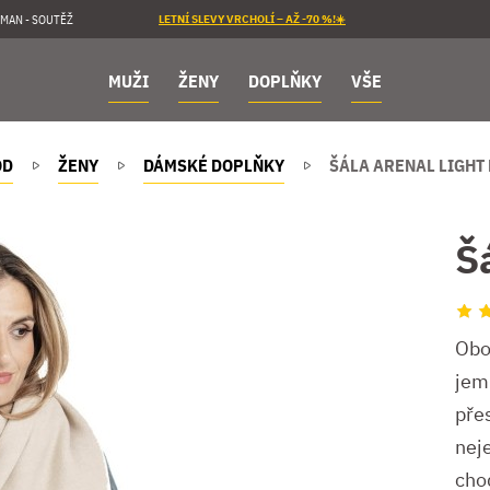
MAN - SOUTĚŽ
LETNÍ SLEVY VRCHOLÍ – AŽ -70 %!☀️
MUŽI
ŽENY
DOPLŇKY
VŠE
OD
ŽENY
DÁMSKÉ DOPLŇKY
ŠÁLA ARENAL LIGHT
Š
Obo
jem
pře
nej
chod