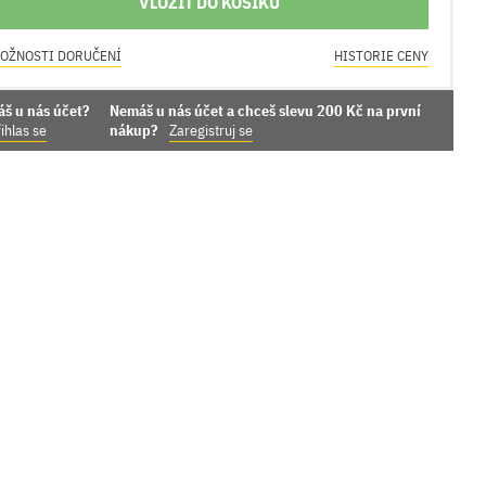
VLOŽIT DO KOŠÍKU
OŽNOSTI DORUČENÍ
HISTORIE CENY
áš u nás účet?
Nemáš u nás účet a chceš slevu 200 Kč na první
ihlas se
nákup?
Zaregistruj se