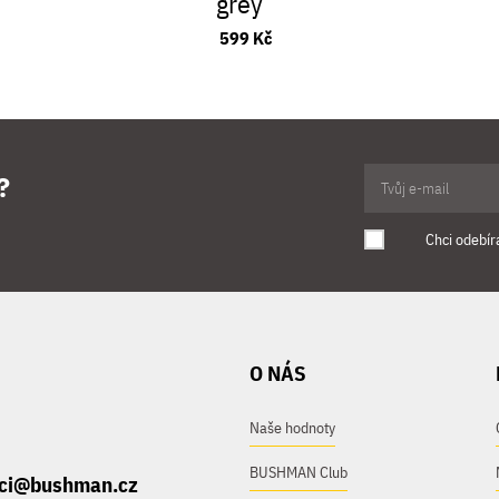
grey
599 Kč
?
Chci odebír
O NÁS
Naše hodnoty
BUSHMAN Club
ici@bushman.cz