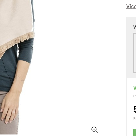
Víc
V
V
n
S