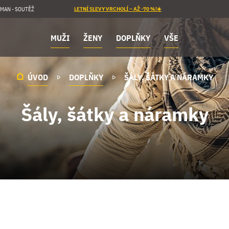
MAN - SOUTĚŽ
LETNÍ SLEVY VRCHOLÍ – AŽ -70 %!☀️
MUŽI
ŽENY
DOPLŇKY
VŠE
ÚVOD
DOPLŇKY
ŠÁLY, ŠÁTKY A NÁRAMKY
Šály, šátky a náramky