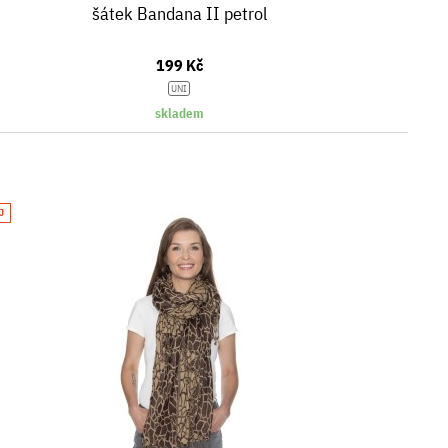
šátek Bandana II petrol
199 Kč
UNI
skladem
J