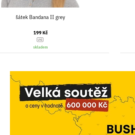
šátek Bandana II grey
199 Kč
UNI
skladem