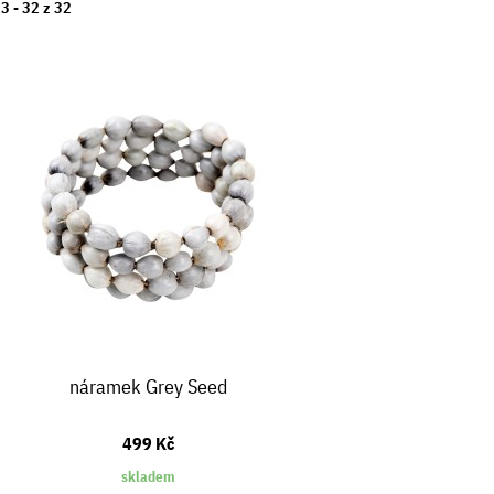
23 -
32
z
32
náramek Grey Seed
499 Kč
skladem