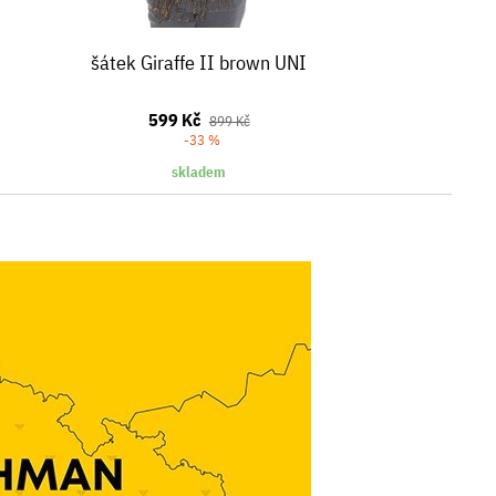
šátek Giraffe II brown UNI
599 Kč
899 Kč
-33 %
skladem