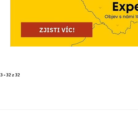
23 -
32
z
32