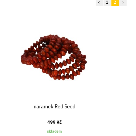
<
1
2
>
náramek Red Seed
499 Kč
skladem