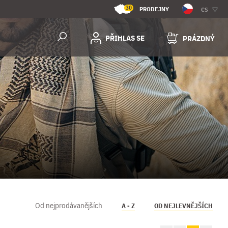
30
PRODEJNY
CS
PŘIHLAS SE
PRÁZDNÝ
Od nejprodávanějších
A - Z
OD NEJLEVNĚJŠÍCH