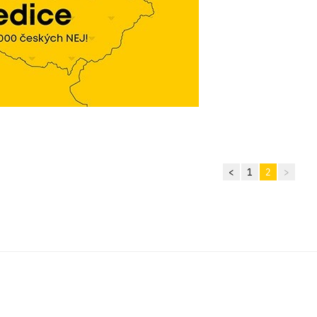
<
1
2
>