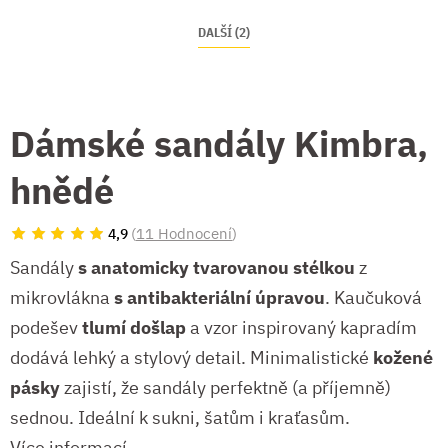
DALŠÍ (2)
Dámské sandály Kimbra,
hnědé
(
11 Hodnocení
)
4,9
Sandály
s anatomicky tvarovanou stélkou
z
mikrovlákna
s antibakteriální úpravou
. Kaučuková
podešev
tlumí došlap
a vzor inspirovaný kapradím
dodává lehký a stylový detail. Minimalistické
kožené
pásky
zajistí, že sandály perfektně (a příjemně)
sednou. Ideální k sukni, šatům i kraťasům.
Více informací