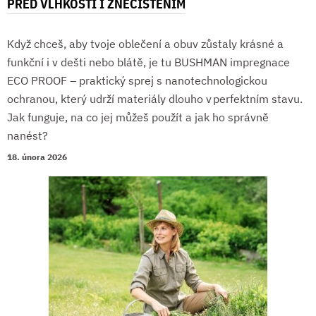
PŘED VLHKOSTÍ I ZNEČIŠTĚNÍM
Když chceš, aby tvoje oblečení a obuv zůstaly krásné a
funkční i v dešti nebo blátě, je tu BUSHMAN impregnace
ECO PROOF – praktický sprej s nanotechnologickou
ochranou, který udrží materiály dlouho v perfektním stavu.
Jak funguje, na co jej můžeš použít a jak ho správně
nanést?
18. února 2026