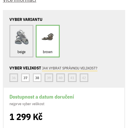
VYBER VARIANTU
beige
brown
VYBER VELIKOST
JAK VYBRAT SPRÁVNOU VELIKOST?
36
37
38
39
40
41
42
Dostupnost a datum doručení
nejprve vyber velikost
1 299 Kč