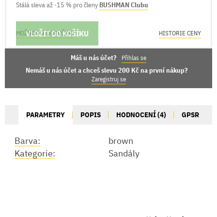
Stálá sleva až -15 % pro členy
BUSHMAN Clubu
VLOŽIT DO KOŠÍKU
MOŽNOSTI DORUČENÍ
HISTORIE CENY
Máš u nás účet?
Přihlas se
Nemáš u nás účet a chceš slevu 200 Kč na první nákup?
Zaregistruj se
PARAMETRY
POPIS
HODNOCENÍ (4)
GPSR
Barva:
brown
Kategorie:
Sandály