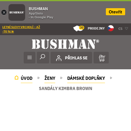
BUSHMAN
Otevřít
×
AppSisto
- In Google Play
LETNÍ SLEVY VRCHOLÍ – AŽ
30
PRODEJNY
CS
-70 %!☀️
PŘIHLAS SE
ÚVOD
ŽENY
DÁMSKÉ DOPLŇKY
SANDÁLY KIMBRA BROWN