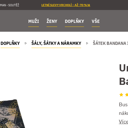
MAN - SOUTĚŽ
LETNÍ SLEVY VRCHOLÍ – AŽ -70 %!☀️
MUŽI
ŽENY
DOPLŇKY
VŠE
DOPLŇKY
ŠÁLY, ŠÁTKY A NÁRAMKY
ŠÁTEK BANDANA 
U
B
Bus
nák
Víc