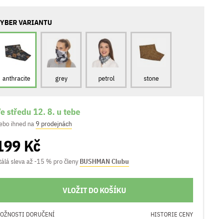
YBER VARIANTU
anthracite
grey
petrol
stone
e středu 12. 8. u tebe
ebo ihned na
9 prodejnách
199 Kč
tálá sleva až -15 % pro členy
BUSHMAN Clubu
VLOŽIT DO KOŠÍKU
OŽNOSTI DORUČENÍ
HISTORIE CENY