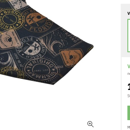
V
V
n
S
M