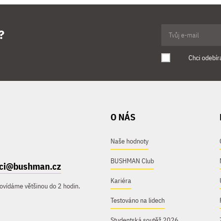
?
Chci odebír
O NÁS
Naše hodnoty
BUSHMAN Club
ici@bushman.cz
Kariéra
ovídáme většinou do 2 hodin.
Testováno na lidech
Studentská soutěž 2026