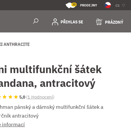
30
PRODEJNY
CS
PŘIHLAS SE
PRÁZDNÝ
II ANTHRACITE
ni multifunkční šátek
andana, antracitový
(
1 Hodnocení
)
5,0
hman pánský a dámský multifunkční šátek a
rčník antracitový
e informací