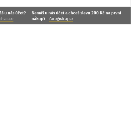
áš u nás účet?
Nemáš u nás účet a chceš slevu 200 Kč na první
ihlas se
nákup?
Zaregistruj se