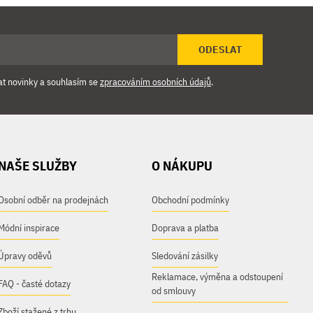
ODESLAT
at novinky a souhlasím se
zpracováním osobních údajů
.
NAŠE SLUŽBY
O NÁKUPU
Osobní odběr na prodejnách
Obchodní podmínky
Módní inspirace
Doprava a platba
Úpravy oděvů
Sledování zásilky
Reklamace, výměna a odstoupení
FAQ - časté dotazy
od smlouvy
Zboží stažené z trhu