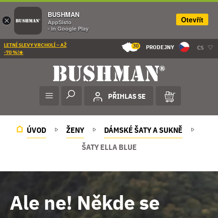
BUSHMAN
Otevřít
×
AppSisto
- In Google Play
LETNÍ SLEVY VRCHOLÍ – AŽ
30
PRODEJNY
CS
-70 %!☀️
PŘIHLAS SE
ÚVOD
ŽENY
DÁMSKÉ ŠATY A SUKNĚ
ŠATY ELLA BLUE
Ale ne! Někde se