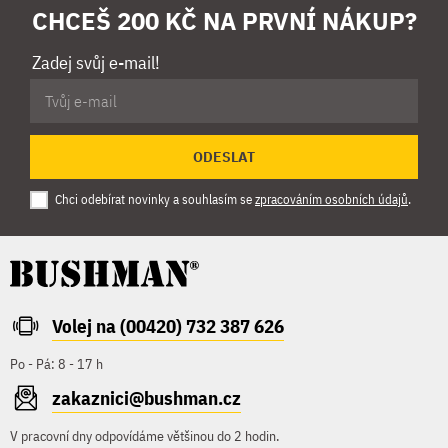
CHCEŠ 200 KČ NA PRVNÍ NÁKUP?
Zadej svůj e-mail!
ODESLAT
Chci odebírat novinky a souhlasím se
zpracováním osobních údajů
.
Volej na (00420) 732 387 626
Po - Pá: 8 - 17 h
zakaznici@bushman.cz
V pracovní dny odpovídáme většinou do 2 hodin.