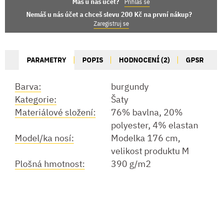
Máš u nás účet?
Přihlas se
Nemáš u nás účet a chceš slevu 200 Kč na první nákup?
Zaregistruj se
PARAMETRY
POPIS
HODNOCENÍ (2)
GPSR
Barva:
burgundy
Kategorie:
Šaty
Materiálové složení:
76% bavlna, 20%
polyester, 4% elastan
Model/ka nosí:
Modelka 176 cm,
velikost produktu M
Plošná hmotnost:
390 g/m2