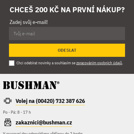
CHCEŠ 200 KČ NA PRVNÍ NÁKUP?
Zadej svůj e-mail!
ODESLAT
Chci odebírat novinky a souhlasím se
zpracováním osobních údajů
.
Volej na (00420) 732 387 626
Po - Pá: 8 - 17 h
zakaznici@bushman.cz
V pracovní dny odpovídáme většinou do 2 hodin.