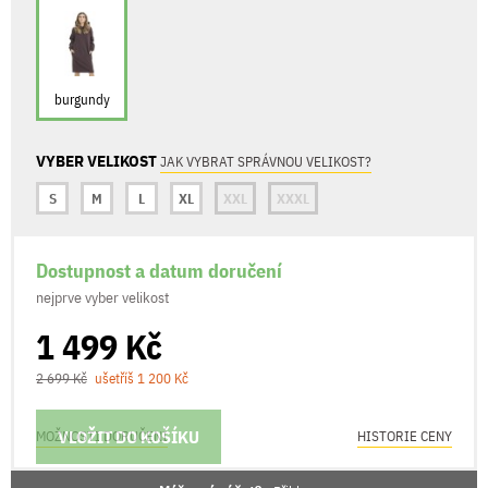
burgundy
VYBER VELIKOST
JAK VYBRAT SPRÁVNOU VELIKOST?
S
M
L
XL
XXL
XXXL
Dostupnost a datum doručení
nejprve vyber velikost
1 499 Kč
2 699 Kč
ušetříš 1 200 Kč
VLOŽIT DO KOŠÍKU
MOŽNOSTI DORUČENÍ
HISTORIE CENY