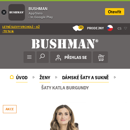
BUSHMAN
Otevřít
×
AppSisto
- In Google Play
LETNÍ SLEVY VRCHOLÍ – AŽ
30
PRODEJNY
CS
-70 %!☀️
PŘIHLAS SE
ÚVOD
ŽENY
DÁMSKÉ ŠATY A SUKNĚ
ŠATY KATLA BURGUNDY
AKCE