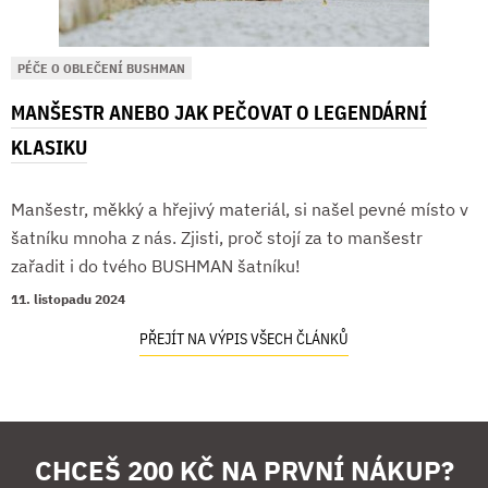
PÉČE O OBLEČENÍ BUSHMAN
MANŠESTR ANEBO JAK PEČOVAT O LEGENDÁRNÍ
KLASIKU
Manšestr, měkký a hřejivý materiál, si našel pevné místo v
šatníku mnoha z nás. Zjisti, proč stojí za to manšestr
zařadit i do tvého BUSHMAN šatníku!
11. listopadu 2024
PŘEJÍT NA VÝPIS VŠECH ČLÁNKŮ
CHCEŠ 200 KČ NA PRVNÍ NÁKUP?