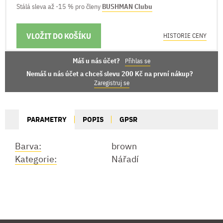
Stálá sleva až -15 % pro členy
BUSHMAN Clubu
VLOŽIT DO KOŠÍKU
MOŽNOSTI DORUČENÍ
HISTORIE CENY
Máš u nás účet?
Přihlas se
Nemáš u nás účet a chceš slevu 200 Kč na první nákup?
Zaregistruj se
PARAMETRY
POPIS
GPSR
Barva:
brown
Kategorie:
Nářadí