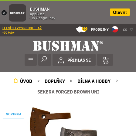
BUSHMAN
Otevřít
×
AppSisto
- In Google Play
LETNÍ SLEVY VRCHOLÍ – AŽ
30
PRODEJNY
CS
-70 %!☀️
PŘIHLAS SE
ÚVOD
DOPLŇKY
DÍLNA A HOBBY
SEKERA FORGED BROWN UNI
NOVINKA