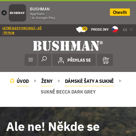
BUSHMAN
Otevřít
×
AppSisto
- In Google Play
LETNÍ SLEVY VRCHOLÍ – AŽ
30
PRODEJNY
CS
-70 %!☀️
PŘIHLAS SE
ÚVOD
ŽENY
DÁMSKÉ ŠATY A SUKNĚ
SUKNĚ BECCA DARK GREY
Ale ne! Někde se