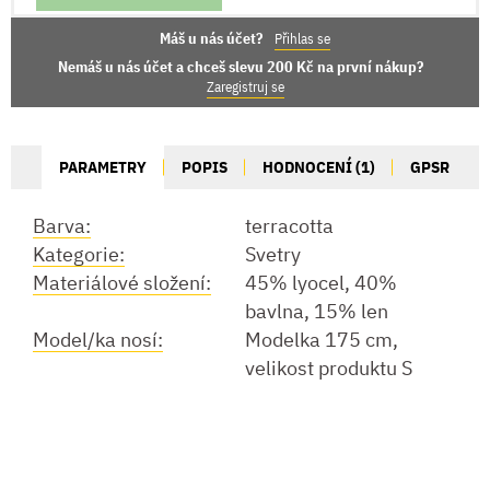
Máš u nás účet?
Přihlas se
Nemáš u nás účet a chceš slevu 200 Kč na první nákup?
Zaregistruj se
PARAMETRY
POPIS
HODNOCENÍ (1)
GPSR
Barva:
terracotta
Kategorie:
Svetry
Materiálové složení:
45% lyocel, 40%
bavlna, 15% len
Model/ka nosí:
Modelka 175 cm,
velikost produktu S