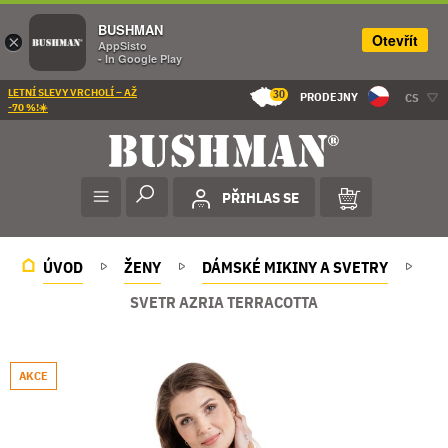
BUSHMAN
Otevřít
×
AppSisto
- In Google Play
LETNÍ SLEVY VRCHOLÍ – AŽ
30
PRODEJNY
CS
-70 %!☀️
PŘIHLAS SE
ÚVOD
ŽENY
DÁMSKÉ MIKINY A SVETRY
SVETR AZRIA TERRACOTTA
AKCE