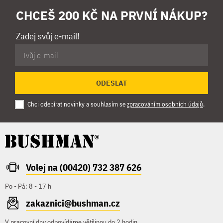
CHCEŠ 200 KČ NA PRVNÍ NÁKUP?
Zadej svůj e-mail!
ODESLAT
Chci odebírat novinky a souhlasím se
zpracováním osobních údajů
.
Volej na (00420) 732 387 626
Po - Pá: 8 - 17 h
zakaznici@bushman.cz
V pracovní dny odpovídáme většinou do 2 hodin.