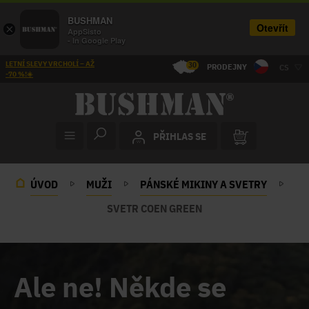
BUSHMAN
Otevřít
×
AppSisto
- In Google Play
LETNÍ SLEVY VRCHOLÍ – AŽ
30
PRODEJNY
CS
-70 %!☀️
PŘIHLAS SE
ÚVOD
MUŽI
PÁNSKÉ MIKINY A SVETRY
SVETR COEN GREEN
Ale ne! Někde se