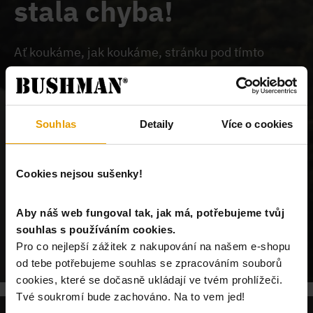
stala chyba!
Ať koukáme, jak koukáme, stránku pod tímto
odkazem na našem webu nemůžeme najít.
Buď je
chybně zadaný odkaz, nebo je požadovaný produkt
vyprodán, nebo u nás tato stránka neexistuje.
Souhlas
Detaily
Více o cookies
Cookies nejsou sušenky!
Aby náš web fungoval tak, jak má, potřebujeme tvůj
souhlas s používáním cookies.
POKRAČUJ NA ÚVODNÍ STRÁNKU
Pro co nejlepší zážitek z nakupování na našem e-shopu
od tebe potřebujeme souhlas se zpracováním souborů
cookies, které se dočasně ukládají ve tvém prohlížeči.
Tvé soukromí bude zachováno. Na to vem jed!