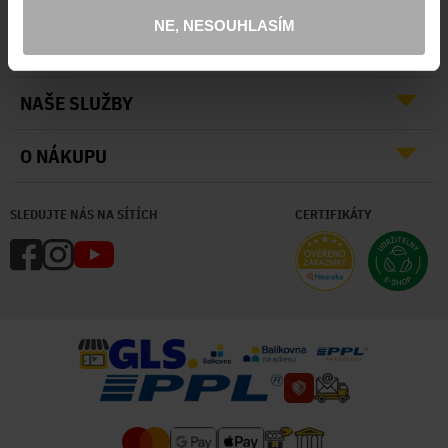
NE, NESOUHLASÍM
O NÁS
NAŠE SLUŽBY
O NÁKUPU
SLEDUJTE NÁS NA SÍTÍCH
CERTIFIKÁTY