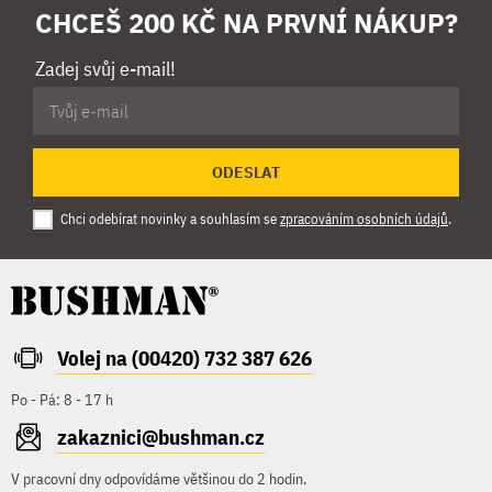
CHCEŠ 200 KČ NA PRVNÍ NÁKUP?
Zadej svůj e-mail!
ODESLAT
Chci odebírat novinky a souhlasím se
zpracováním osobních údajů
.
Volej na (00420) 732 387 626
Po - Pá: 8 - 17 h
zakaznici@bushman.cz
V pracovní dny odpovídáme většinou do 2 hodin.