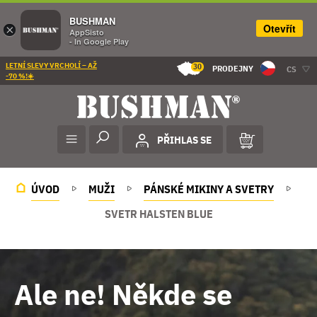
BUSHMAN
Otevřít
×
AppSisto
- In Google Play
LETNÍ SLEVY VRCHOLÍ – AŽ
30
PRODEJNY
CS
-70 %!☀️
PŘIHLAS SE
ÚVOD
MUŽI
PÁNSKÉ MIKINY A SVETRY
SVETR HALSTEN BLUE
Ale ne! Někde se