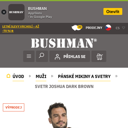
BUSHMAN
Otevřít
×
AppSisto
- In Google Play
LETNÍ SLEVY VRCHOLÍ – AŽ
30
PRODEJNY
CS
-70 %!☀️
PŘIHLAS SE
ÚVOD
MUŽI
PÁNSKÉ MIKINY A SVETRY
SVETR JOSHUA DARK BROWN
VÝPRODEJ