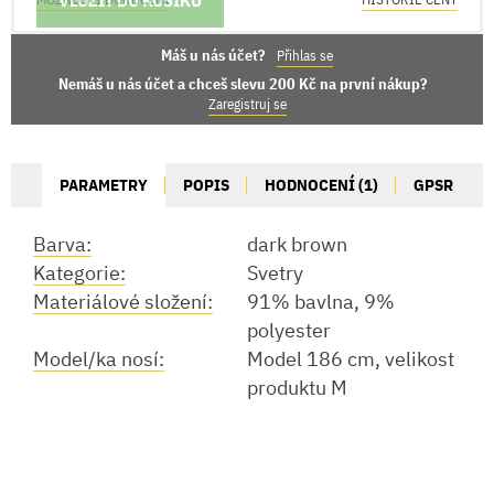
VLOŽIT DO KOŠÍKU
Máš u nás účet?
Přihlas se
Nemáš u nás účet a chceš slevu 200 Kč na první nákup?
Zaregistruj se
PARAMETRY
POPIS
HODNOCENÍ (1)
GPSR
Barva:
dark brown
Kategorie:
Svetry
Materiálové složení:
91% bavlna, 9%
polyester
Model/ka nosí:
Model 186 cm, velikost
produktu M