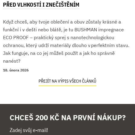
PŘED VLHKOSTÍ I ZNEČIŠTĚNÍM
Když chceš, aby tvoje oblečení a obuv zůstaly krásné a
funkční i v dešti nebo blátě, je tu BUSHMAN impregnace
ECO PROOF – praktický sprej s nanotechnologickou
ochranou, který udrží materiály dlouho v perfektním stavu.
Jak funguje, na co jej můžeš použít a jak ho správně
nanést?
18. února 2026
PŘEJÍT NA VÝPIS VŠECH ČLÁNKŮ
CHCEŠ 200 KČ NA PRVNÍ NÁKUP?
Zadej svůj e-mail!