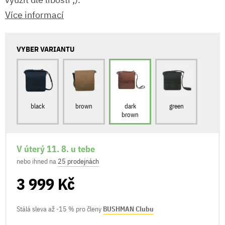
Více informací
VYBER VARIANTU
black
brown
dark
green
brown
V úterý 11. 8. u tebe
nebo ihned na
25 prodejnách
3 999 Kč
Stálá sleva až -15 % pro členy
BUSHMAN Clubu