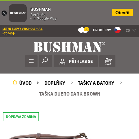
BUSHMAN
Otevřít
×
AppSisto
- In Google Play
LETNÍ SLEVY VRCHOLÍ – AŽ
30
PRODEJNY
CS
-70 %!☀️
PŘIHLAS SE
ÚVOD
DOPLŇKY
TAŠKY A BATOHY
TAŠKA DUERO DARK BROWN
DOPRAVA ZDARMA