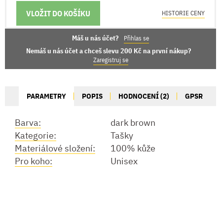
VLOŽIT DO KOŠÍKU
MOŽNOSTI DORUČENÍ
HISTORIE CENY
Máš u nás účet?
Přihlas se
Nemáš u nás účet a chceš slevu 200 Kč na první nákup?
Zaregistruj se
PARAMETRY
POPIS
HODNOCENÍ (2)
GPSR
Barva:
dark brown
Kategorie:
Tašky
Materiálové složení:
100% kůže
Pro koho:
Unisex