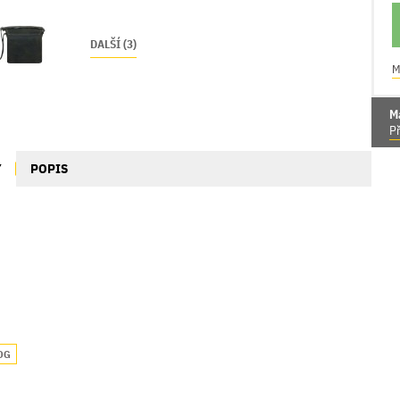
DALŠÍ (3)
M
M
Př
Y
POPIS
OG