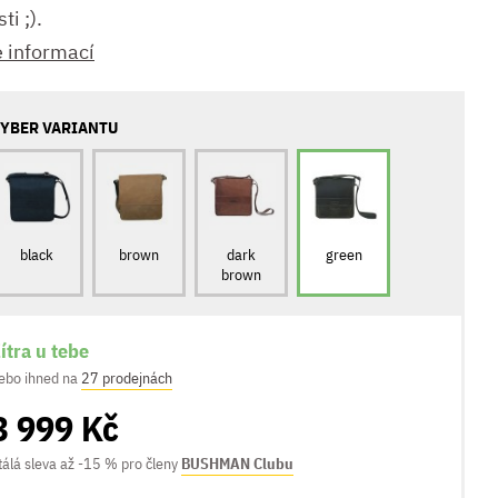
ti ;).
e informací
YBER VARIANTU
black
brown
dark
green
brown
ítra u tebe
ebo ihned na
27 prodejnách
3 999 Kč
tálá sleva až -15 % pro členy
BUSHMAN Clubu