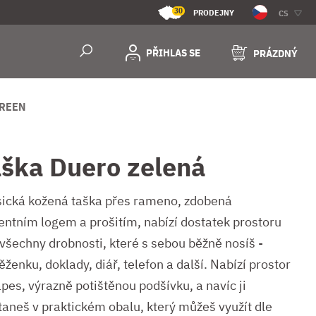
30
PRODEJNY
CS
PŘIHLAS SE
PRÁZDNÝ
GREEN
aška Duero zelená
sická kožená taška přes rameno, zdobená
entním logem a prošitím, nabízí dostatek prostoru
 všechny drobnosti, které s sebou běžně nosíš -
ženku, doklady, diář, telefon a další. Nabízí prostor
pes, výrazně potištěnou podšívku, a navíc ji
taneš v praktickém obalu, který můžeš využít dle