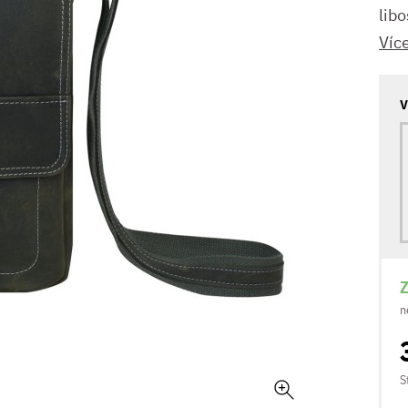
libos
Víc
V
Z
n
S