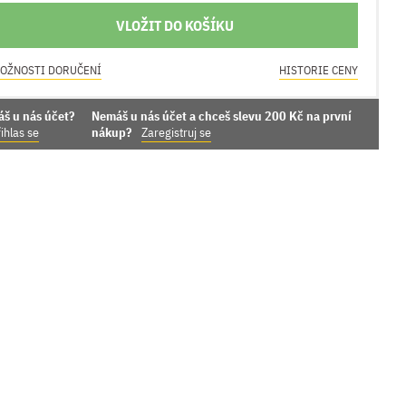
VLOŽIT DO KOŠÍKU
OŽNOSTI DORUČENÍ
HISTORIE CENY
áš u nás účet?
Nemáš u nás účet a chceš slevu 200 Kč na první
ihlas se
nákup?
Zaregistruj se