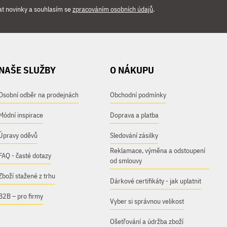
at novinky a souhlasím se
zpracováním osobních údajů
.
NAŠE SLUŽBY
O NÁKUPU
Osobní odběr na prodejnách
Obchodní podmínky
Módní inspirace
Doprava a platba
Úpravy oděvů
Sledování zásilky
Reklamace, výměna a odstoupení
FAQ - časté dotazy
od smlouvy
Zboží stažené z trhu
Dárkové certifikáty - jak uplatnit
B2B – pro firmy
Vyber si správnou velikost
Ošetřování a údržba zboží