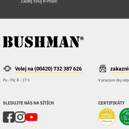
Zadej svůj e-mail!
Volej na (00420) 732 387 626
zakazn
Po - Pá: 8 - 17 h
V pracovní dny odp
SLEDUJTE NÁS NA SÍTÍCH
CERTIFIKÁTY