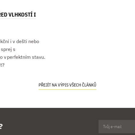
ED VLHKOSTÍ I
kční i v dešti nebo
sprej s
o v perfektním stavu.
st?
PŘEJÍT NA VÝPIS VŠECH ČLÁNKŮ
?