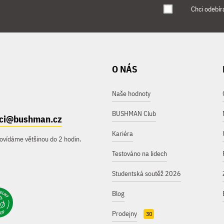
Chci odebír
O NÁS
Naše hodnoty
BUSHMAN Club
ici@bushman.cz
Kariéra
ovídáme většinou do 2 hodin.
Testováno na lidech
Studentská soutěž 2026
Blog
Prodejny
30