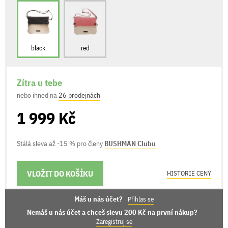
black
red
Zítra u tebe
nebo ihned na
26 prodejnách
1 999 Kč
Stálá sleva až -15 % pro členy
BUSHMAN Clubu
VLOŽIT DO KOŠÍKU
MOŽNOSTI DORUČENÍ
HISTORIE CENY
Máš u nás účet?
Přihlas se
Nemáš u nás účet a chceš slevu 200 Kč na první nákup?
Zaregistruj se