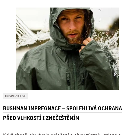
INSPIRUJ SE
BUSHMAN IMPREGNACE – SPOLEHLIVÁ OCHRANA
PŘED VLHKOSTÍ I ZNEČIŠTĚNÍM
Když chceš, aby tvoje oblečení a obuv zůstaly krásné a