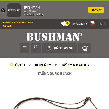
BUSHMAN
Otevřít
×
AppSisto
- In Google Play
LETNÍ SLEVY VRCHOLÍ – AŽ
30
PRODEJNY
CS
-70 %!☀️
PŘIHLAS SE
ÚVOD
DOPLŇKY
TAŠKY A BATOHY
TAŠKA DURO BLACK