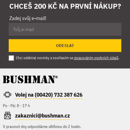
CHCEŠ 200 KČ NA PRVNÍ NÁKUP?
Zadej svůj e-mail!
ODESLAT
Chci odebírat novinky a souhlasím se
zpracováním osobních údajů
.
Volej na (00420) 732 387 626
Po - Pá: 8 - 17 h
zakaznici@bushman.cz
V pracovní dny odpovídáme většinou do 2 hodin.