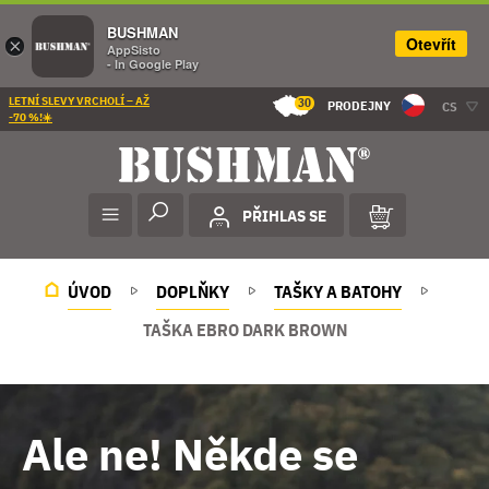
BUSHMAN
Otevřít
×
AppSisto
- In Google Play
LETNÍ SLEVY VRCHOLÍ – AŽ
30
PRODEJNY
CS
-70 %!☀️
PŘIHLAS SE
ÚVOD
DOPLŇKY
TAŠKY A BATOHY
TAŠKA EBRO DARK BROWN
Ale ne! Někde se