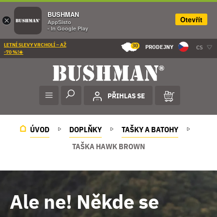
BUSHMAN
Otevřít
×
AppSisto
- In Google Play
LETNÍ SLEVY VRCHOLÍ – AŽ
30
PRODEJNY
CS
-70 %!☀️
PŘIHLAS SE
ÚVOD
DOPLŇKY
TAŠKY A BATOHY
TAŠKA HAWK BROWN
Ale ne! Někde se