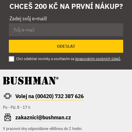
CHCEŠ 200 KČ NA PRVNÍ NÁKUP?
Zadej svůj e-mail!
ODESLAT
Chci odebírat novinky a souhlasím se
zpracováním osobních údajů
.
Volej na (00420) 732 387 626
Po - Pá: 8 - 17 h
zakaznici@bushman.cz
V pracovní dny odpovídáme většinou do 2 hodin.