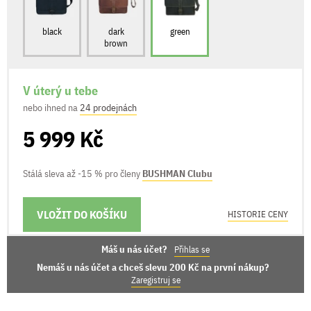
black
dark
green
brown
V úterý u tebe
nebo ihned na
24 prodejnách
5 999 Kč
Stálá sleva až -15 % pro členy
BUSHMAN Clubu
VLOŽIT DO KOŠÍKU
MOŽNOSTI DORUČENÍ
HISTORIE CENY
Máš u nás účet?
Přihlas se
Nemáš u nás účet a chceš slevu 200 Kč na první nákup?
Zaregistruj se