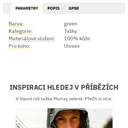
PARAMETRY
POPIS
GPSR
Barva:
green
Kategorie:
Tašky
Materiálové složení:
100% kůže
Pro koho:
Unisex
INSPIRACI HLEDEJ V PŘÍBĚZÍCH
V hlavní roli taška Murray zelená. Přečti si více: