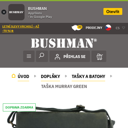
BUSHMAN
Otevřít
×
AppSisto
- In Google Play
LETNÍ SLEVY VRCHOLÍ – AŽ
30
PRODEJNY
CS
-70 %!☀️
PŘIHLAS SE
ÚVOD
DOPLŇKY
TAŠKY A BATOHY
TAŠKA MURRAY GREEN
DOPRAVA ZDARMA