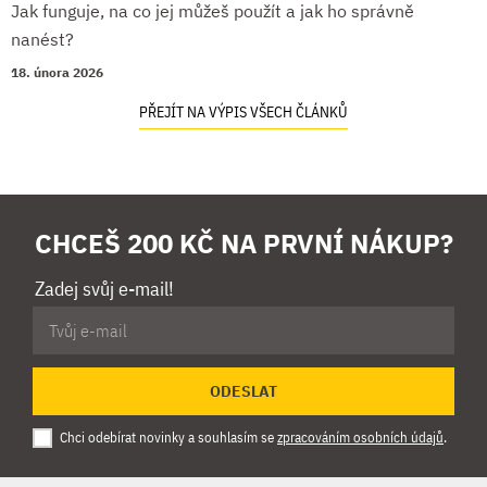
Jak funguje, na co jej můžeš použít a jak ho správně
nanést?
18. února 2026
PŘEJÍT NA VÝPIS VŠECH ČLÁNKŮ
CHCEŠ 200 KČ NA PRVNÍ NÁKUP?
Zadej svůj e-mail!
ODESLAT
Chci odebírat novinky a souhlasím se
zpracováním osobních údajů
.