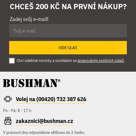
CHCEŠ 200 KČ NA PRVNÍ NÁKUP?
Zadej svůj e-mail!
ODESLAT
Chci odebírat novinky a souhlasím se
zpracováním osobních údajů
.
Volej na (00420) 732 387 626
Po - Pá: 8 - 17 h
zakaznici@bushman.cz
V pracovní dny odpovídáme většinou do 2 hodin.