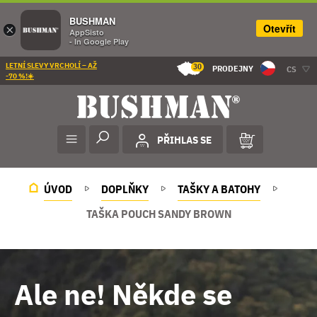
BUSHMAN
Otevřít
×
AppSisto
- In Google Play
LETNÍ SLEVY VRCHOLÍ – AŽ
30
PRODEJNY
CS
-70 %!☀️
PŘIHLAS SE
ÚVOD
DOPLŇKY
TAŠKY A BATOHY
TAŠKA POUCH SANDY BROWN
Ale ne! Někde se