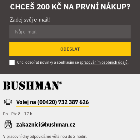
CHCEŠ 200 KČ NA PRVNÍ NÁKUP?
Zadej svůj e-mail!
ODESLAT
Chci odebírat novinky a souhlasím se
zpracováním osobních údajů
.
Volej na (00420) 732 387 626
Po - Pá: 8 - 17 h
zakaznici@bushman.cz
V pracovní dny odpovídáme většinou do 2 hodin.