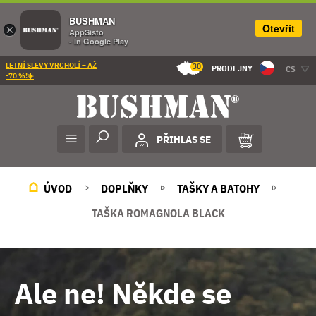
BUSHMAN
Otevřít
×
AppSisto
- In Google Play
LETNÍ SLEVY VRCHOLÍ – AŽ
30
PRODEJNY
CS
-70 %!☀️
PŘIHLAS SE
ÚVOD
DOPLŇKY
TAŠKY A BATOHY
TAŠKA ROMAGNOLA BLACK
Ale ne! Někde se