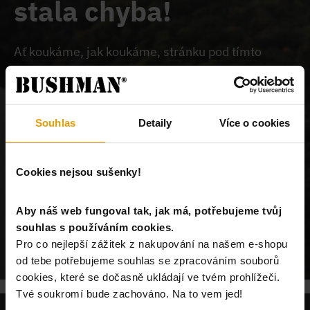
stala chyba!
Ať koukáme, jak koukáme, stránku pod tímto
odkazem na našem webu nemůžeme najít.
Buď je
chybně zadaný odkaz, nebo je požadovaný produkt
vyprodán, nebo u nás tato stránka neexistuje.
Souhlas
Detaily
Více o cookies
Cookies nejsou sušenky!
Aby náš web fungoval tak, jak má, potřebujeme tvůj
souhlas s používáním cookies.
POKRAČUJ NA ÚVODNÍ STRÁNKU
Pro co nejlepší zážitek z nakupování na našem e-shopu
od tebe potřebujeme souhlas se zpracováním souborů
cookies, které se dočasně ukládají ve tvém prohlížeči.
Tvé soukromí bude zachováno. Na to vem jed!