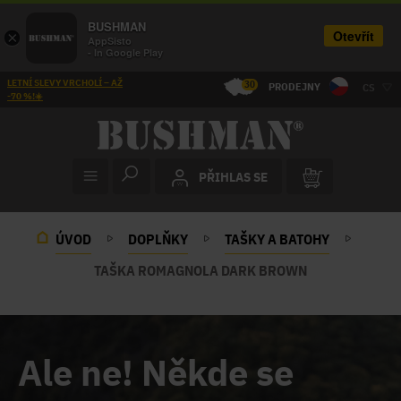
BUSHMAN
Otevřít
×
AppSisto
- In Google Play
LETNÍ SLEVY VRCHOLÍ – AŽ
30
PRODEJNY
CS
-70 %!☀️
PŘIHLAS SE
ÚVOD
DOPLŇKY
TAŠKY A BATOHY
TAŠKA ROMAGNOLA DARK BROWN
Ale ne! Někde se