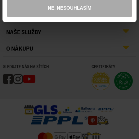
NE, NESOUHLASÍM
O NÁS
NAŠE SLUŽBY
O NÁKUPU
SLEDUJTE NÁS NA SÍTÍCH
CERTIFIKÁTY