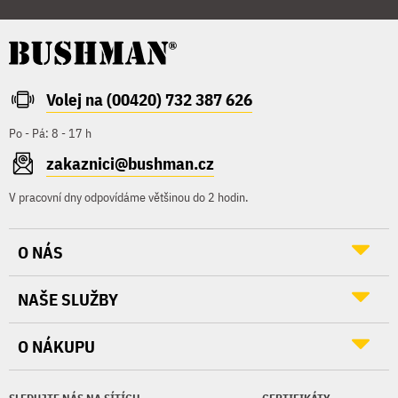
Volej na (00420) 732 387 626
Po - Pá: 8 - 17 h
zakaznici@bushman.cz
V pracovní dny odpovídáme většinou do 2 hodin.
O NÁS
NAŠE SLUŽBY
O NÁKUPU