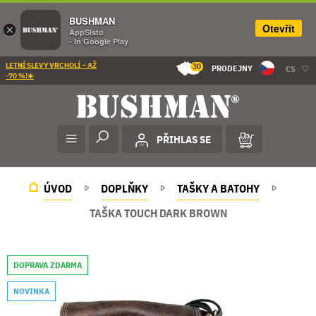
BUSHMAN
Otevřít
×
AppSisto
- In Google Play
LETNÍ SLEVY VRCHOLÍ – AŽ
30
PRODEJNY
CS
-70 %!☀️
PŘIHLAS SE
ÚVOD
DOPLŇKY
TAŠKY A BATOHY
TAŠKA TOUCH DARK BROWN
DOPRAVA ZDARMA
NOVINKA