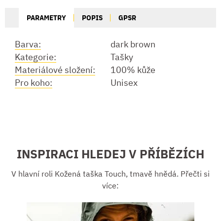
PARAMETRY
POPIS
GPSR
Barva:
dark brown
Kategorie:
Tašky
Materiálové složení:
100% kůže
Pro koho:
Unisex
INSPIRACI HLEDEJ V PŘÍBĚZÍCH
V hlavní roli Kožená taška Touch, tmavě hnědá. Přečti si
více: