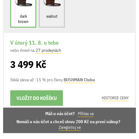
dark
walnut
brown
V úterý 11. 8. u tebe
nebo ihned na
27 prodejnách
3 499 Kč
Stálá sleva až -15 % pro členy
BUSHMAN Clubu
VLOŽIT DO KOŠÍKU
MOŽNOSTI DORUČENÍ
HISTORIE CENY
Máš u nás účet?
Přihlas se
Nemáš u nás účet a chceš slevu 200 Kč na první nákup?
Zaregistruj se