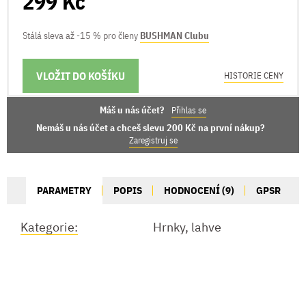
299 Kč
Stálá sleva až -15 % pro členy
BUSHMAN Clubu
VLOŽIT DO KOŠÍKU
MOŽNOSTI DORUČENÍ
HISTORIE CENY
Máš u nás účet?
Přihlas se
Nemáš u nás účet a chceš slevu 200 Kč na první nákup?
Zaregistruj se
PARAMETRY
POPIS
HODNOCENÍ (9)
GPSR
Kategorie:
Hrnky, lahve