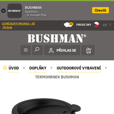
BUSHMAN
Otevřít
×
AppSisto
- In Google Play
LETNÍ SLEVY VRCHOLÍ – AŽ
30
PRODEJNY
CS
-70 %!☀️
PŘIHLAS SE
ÚVOD
DOPLŇKY
OUTDOOROVÉ VYBAVENÍ
TERMOHRNEK BUSHMAN