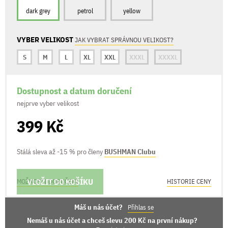
dark grey
petrol
yellow
VYBER VELIKOST
JAK VYBRAT SPRÁVNOU VELIKOST?
S
M
L
XL
XXL
XXXL
XXXXL
Dostupnost a datum doručení
nejprve vyber velikost
399 Kč
Stálá sleva až -15 % pro členy
BUSHMAN Clubu
VLOŽIT DO KOŠÍKU
MOŽNOSTI DORUČENÍ
HISTORIE CENY
Máš u nás účet?
Přihlas se
Nemáš u nás účet a chceš slevu 200 Kč na první nákup?