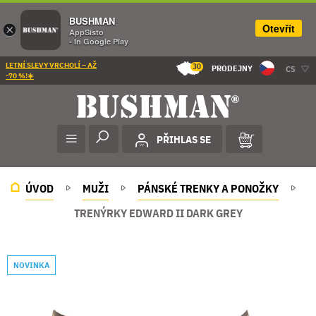
BUSHMAN
Otevřít
×
AppSisto
- In Google Play
LETNÍ SLEVY VRCHOLÍ – AŽ
30
PRODEJNY
CS
-70 %!☀️
PŘIHLAS SE
ÚVOD
MUŽI
PÁNSKÉ TRENKY A PONOŽKY
TRENÝRKY EDWARD II DARK GREY
NOVINKA