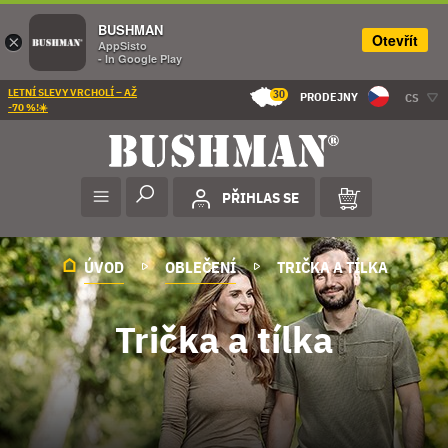
BUSHMAN
Otevřít
×
AppSisto
- In Google Play
LETNÍ SLEVY VRCHOLÍ – AŽ
30
PRODEJNY
CS
-70 %!☀️
PŘIHLAS SE
ÚVOD
OBLEČENÍ
TRIČKA A TÍLKA
Trička a tílka