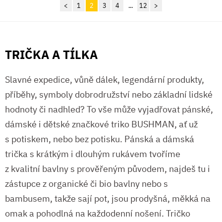
<
1
2
3
4
...
12
>
TRIČKA A TÍLKA
Slavné expedice, vůně dálek, legendární produkty,
příběhy, symboly dobrodružství nebo základní lidské
hodnoty či nadhled? To vše může vyjadřovat pánské,
dámské i dětské značkové triko BUSHMAN, ať už
s potiskem, nebo bez potisku. Pánská a dámská
trička s krátkým i dlouhým rukávem tvoříme
z kvalitní bavlny s prověřeným původem, najdeš tu i
zástupce z organické či bio bavlny nebo s
bambusem, takže sají pot, jsou prodyšná, měkká na
omak a pohodlná na každodenní nošení. Tričko