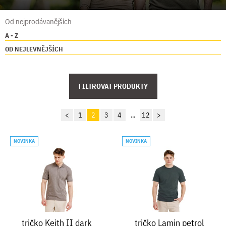
Od nejprodávanějších
A - Z
OD NEJLEVNĚJŠÍCH
FILTROVAT PRODUKTY
<
1
2
3
4
...
12
>
NOVINKA
NOVINKA
tričko Keith II dark
tričko Lamin petrol