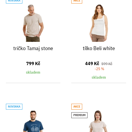
NOVINKA
AKCE
tričko Tamaj stone
tílko Beli white
799 Kč
449 Kč
599 Kč
-25 %
skladem
skladem
NOVINKA
AKCE
PREMIUM