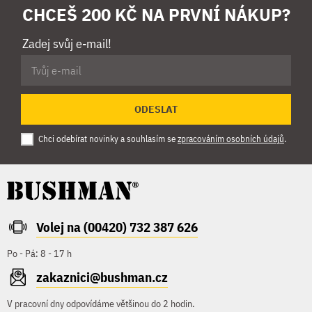
CHCEŠ 200 KČ NA PRVNÍ NÁKUP?
Zadej svůj e-mail!
ODESLAT
Chci odebírat novinky a souhlasím se
zpracováním osobních údajů
.
Volej na (00420) 732 387 626
Po - Pá: 8 - 17 h
zakaznici@bushman.cz
V pracovní dny odpovídáme většinou do 2 hodin.