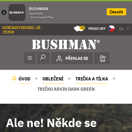
BUSHMAN
Otevřít
×
AppSisto
- In Google Play
LETNÍ SLEVY VRCHOLÍ – AŽ
30
PRODEJNY
CS
-70 %!☀️
PŘIHLAS SE
ÚVOD
OBLEČENÍ
TRIČKA A TÍLKA
TRIČKO ARVIN DARK GREEN
Ale ne! Někde se