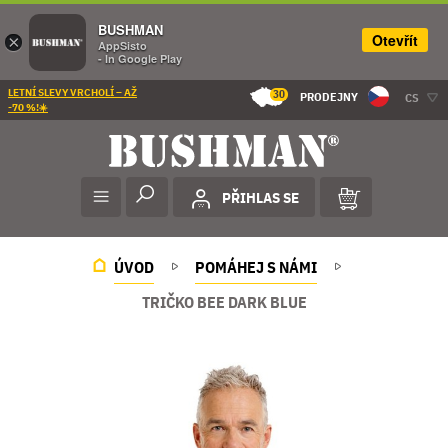
BUSHMAN
Otevřít
×
AppSisto
- In Google Play
LETNÍ SLEVY VRCHOLÍ – AŽ
30
PRODEJNY
CS
-70 %!☀️
PŘIHLAS SE
ÚVOD
POMÁHEJ S NÁMI
TRIČKO BEE DARK BLUE