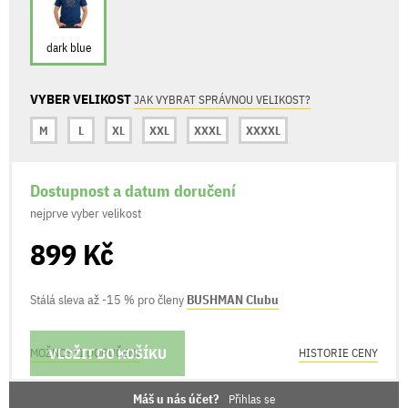
dark blue
VYBER VELIKOST
JAK VYBRAT SPRÁVNOU VELIKOST?
M
L
XL
XXL
XXXL
XXXXL
Dostupnost a datum doručení
nejprve vyber velikost
899 Kč
Stálá sleva až -15 % pro členy
BUSHMAN Clubu
VLOŽIT DO KOŠÍKU
MOŽNOSTI DORUČENÍ
HISTORIE CENY
Máš u nás účet?
Přihlas se