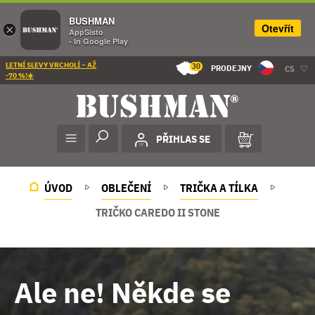
BUSHMAN
Otevřít
×
AppSisto
- In Google Play
LETNÍ SLEVY VRCHOLÍ – AŽ
30
PRODEJNY
CS
-70 %!☀️
PŘIHLAS SE
ÚVOD
OBLEČENÍ
TRIČKA A TÍLKA
TRIČKO CAREDO II STONE
Ale ne! Někde se