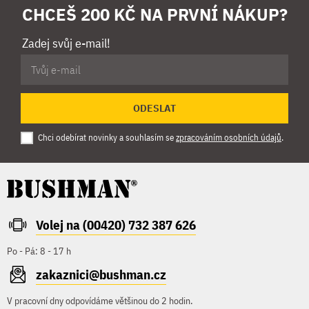
CHCEŠ 200 KČ NA PRVNÍ NÁKUP?
Zadej svůj e-mail!
ODESLAT
Chci odebírat novinky a souhlasím se
zpracováním osobních údajů
.
Volej na (00420) 732 387 626
Po - Pá: 8 - 17 h
zakaznici@bushman.cz
V pracovní dny odpovídáme většinou do 2 hodin.