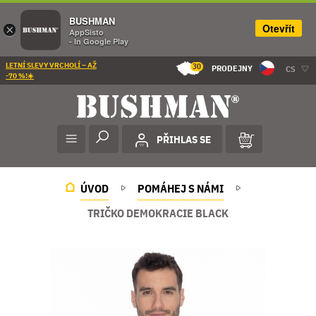
BUSHMAN
Otevřít
×
AppSisto
- In Google Play
LETNÍ SLEVY VRCHOLÍ – AŽ
30
PRODEJNY
CS
-70 %!☀️
PŘIHLAS SE
ÚVOD
POMÁHEJ S NÁMI
TRIČKO DEMOKRACIE BLACK