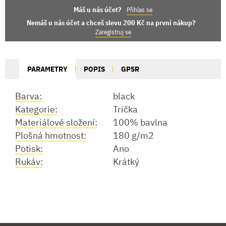
Máš u nás účet?
Přihlas se
Nemáš u nás účet a chceš slevu 200 Kč na první nákup?
Zaregistruj se
PARAMETRY
POPIS
GPSR
Barva:
black
Kategorie:
Trička
Materiálové složení:
100% bavlna
Plošná hmotnost:
180 g/m2
Potisk:
Ano
Rukáv:
Krátký