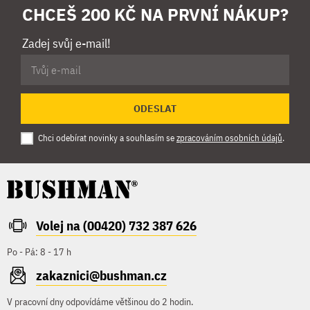
CHCEŠ 200 KČ NA PRVNÍ NÁKUP?
Zadej svůj e-mail!
ODESLAT
Chci odebírat novinky a souhlasím se
zpracováním osobních údajů
.
Volej na (00420) 732 387 626
Po - Pá: 8 - 17 h
zakaznici@bushman.cz
V pracovní dny odpovídáme většinou do 2 hodin.