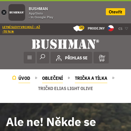
BUSHMAN
Otevřít
×
AppSisto
- In Google Play
LETNÍ SLEVY VRCHOLÍ – AŽ
30
PRODEJNY
CS
-70 %!☀️
PŘIHLAS SE
ÚVOD
OBLEČENÍ
TRIČKA A TÍLKA
TRIČKO ELIAS LIGHT OLIVE
Ale ne! Někde se