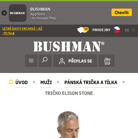
BUSHMAN
Otevřít
×
AppSisto
- In Google Play
LETNÍ SLEVY VRCHOLÍ – AŽ
30
PRODEJNY
CS
-70 %!☀️
PŘIHLAS SE
ÚVOD
MUŽI
PÁNSKÁ TRIČKA A TÍLKA
TRIČKO ELISON STONE