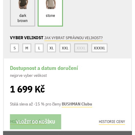
dark
stone
brown
VYBER VELIKOST
JAK VYBRAT SPRÁVNOU VELIKOST?
S
M
L
XL
XXL
XXXL
XXXXL
Dostupnost a datum doručení
nejprve vyber velikost
1 699 Kč
Stálá sleva až -15 % pro členy
BUSHMAN Clubu
VLOŽIT DO KOŠÍKU
MOŽNOSTI DORUČENÍ
HISTORIE CENY