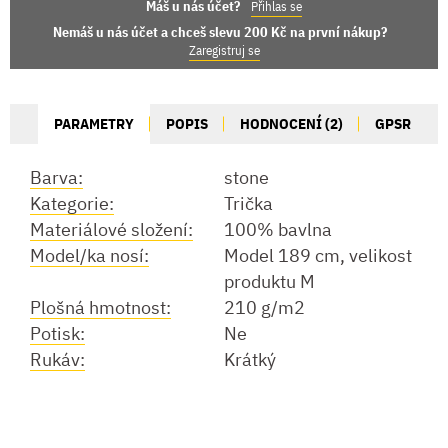
Máš u nás účet?
Přihlas se
Nemáš u nás účet a chceš slevu 200 Kč na první nákup?
Zaregistruj se
PARAMETRY
POPIS
HODNOCENÍ (2)
GPSR
Barva:
stone
Kategorie:
Trička
Materiálové složení:
100% bavlna
Model/ka nosí:
Model 189 cm, velikost
produktu M
Plošná hmotnost:
210 g/m2
Potisk:
Ne
Rukáv:
Krátký